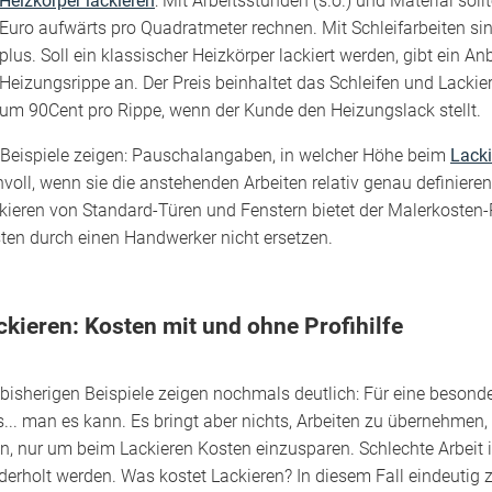
Heizkörper lackieren
: Mit Arbeitsstunden (s.o.) und Material sol
Euro aufwärts pro Quadratmeter rechnen. Mit Schleifarbeiten si
plus. Soll ein klassischer Heizkörper lackiert werden, gibt ein An
Heizungsrippe an. Der Preis beinhaltet das Schleifen und Lackier
um 90Cent pro Rippe, wenn der Kunde den Heizungslack stellt.
 Beispiele zeigen: Pauschalangaben, in welcher Höhe beim
Lacki
nvoll, wenn sie die anstehenden Arbeiten relativ genau definieren
kieren von Standard-Türen und Fenstern bietet der Malerkosten
ten durch einen Handwerker nicht ersetzen.
ckieren: Kosten mit und ohne Profihilfe
 bisherigen Beispiele zeigen nochmals deutlich: Für eine besonde
ls... man es kann. Es bringt aber nichts, Arbeiten zu übernehmen,
n, nur um beim Lackieren Kosten einzusparen. Schlechte Arbeit i
derholt werden. Was kostet Lackieren? In diesem Fall eindeutig z