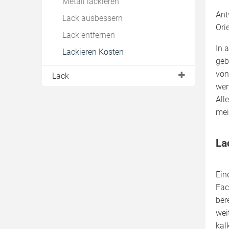
Metall lackieren
Ant
Lack ausbessern
Ori
Lack entfernen
In 
Lackieren Kosten
geb
von
Lack
wen
Acryllack
All
Alkydharzlack
mei
Bitumenlack
La
2K Lack
Pulverlack
Ein
Epoxidharzlack
Fac
Naturharzlack
ber
Nitrolack
wei
kal