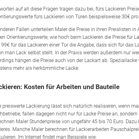
worten auf all diese Fragen tragen dazu bei, fürs Lackieren Preise
entierungswerte fürs Lackieren von Türen beispielsweise 30€ pro 
anderen Fällen unterteilen Maler die Preise in ihren Preislisten i
en Orientierungswerte, wie hoch beim Lackieren die Preise für L
 99€ für das Lackieren einer Tür die Angabe, dass sich für das L
n man Lack selbst stellt. In der Praxis werden außerdem nur weni
erdings hängen die Preise auch von der Lackart ab. Speziallacke 
stens mehr als herkömmliche Lacke.
ckieren: Kosten für Arbeiten und Bauteile
e preiswerte Lackierung lässt sich natürlich realisieren, wenn 
hbetriebe, fallen dagegen nicht nur für Lacke Preise an, sondern
echnen Maler Stundenpreise von ungefähr 45 bis 70 Euro. Dazu
teres. Manche Maler berechnen für Lackierarbeiten Pauschalpre
kulieren. Im Internet findet man Beispiele wie: