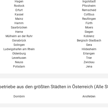
Hagen
Ingolstadt
Rostock
Pforzheim
Erfurt
Remscheid
Kassel
Cottbus
Mainz
Reutlingen
Hamm
Fürth
Saarbrücken
Moers
Herne
Siegen
Mülheim an der Ruhr
Koblenz
Osnabrück
Bergisch Gladbach
Solingen
Gera
Ludwigshafen am Rhein
Hildesheim
Oldenburg
Erlangen
Leverkusen
Trier
Neuss
Zwickau
Potsdam
Jena
etriebe aus den größten Städten in Österreich (
Alle S
Dornbirn
Ansfelden