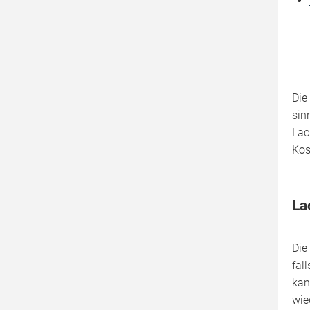
Die
sin
Lac
Kos
La
Die
fal
kan
wie