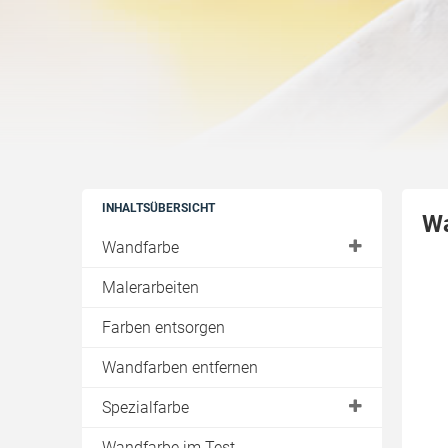
INHALTSÜBERSICHT
Wa
Wandfarbe
Abtönfarben
Malerarbeiten
Acrylfarben
Farben entsorgen
Dispersionsfarbe
Wandfarben entfernen
Dispersionssilikatfarbe
Spezialfarbe
Effektfarbe
Antischimmelfarbe
Wandfarbe im Test