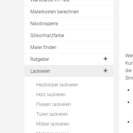
Holzfarbe
Brandschutzfarbe
Isolierfarbe
Malerkosten berechnen
Feuchtraumfarbe
Kalkfarbe
Nikotinsperre
Fliesenfarbe
Kaseinfarbe
Silikonharzfarbe
Leuchtfarbe
Latexfarbe
Maler finden
Magnetfarbe
Leimfarbe
Wer
Naturfarben
Leinölfarbe
Ratgeber
Kun
Nikotinsperre
Silikatfarbe
Farben mischen
die
Lackieren
Rostschutzfarbe
Sin
Silikonharzfarbe
Test
Heizkörper lackieren
Strukturfarbe
Entsorgen
Holz lackieren
Zementfarbe
Entfernen
Fliesen lackieren
RAL Farben
Türen lackieren
Möbel lackieren