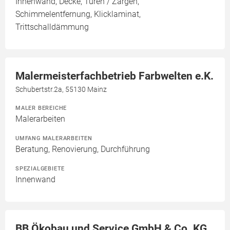
Innenwand, Decke, Türen / Zargen,
Schimmelentfernung, Klicklaminat,
Trittschalldämmung
Malermeisterfachbetrieb Farbwelten e.K.
Schubertstr.2a, 55130 Mainz
MALER BEREICHE
Malerarbeiten
UMFANG MALERARBEITEN
Beratung, Renovierung, Durchführung
SPEZIALGEBIETE
Innenwand
BB Ökobau und Service GmbH & Co. KG