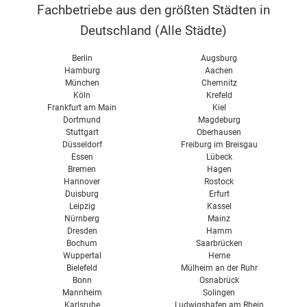
Fachbetriebe aus den größten Städten in
Auro
Rollputz
Deutschland (
Alle Städte
)
Biofa
Streichputz
Brillux
Berlin
Augsburg
Hamburg
Aachen
Caparol
München
Chemnitz
Köln
Krefeld
Osmo
Frankfurt am Main
Kiel
Dortmund
Magdeburg
Pufas
Stuttgart
Oberhausen
Remmers
Düsseldorf
Freiburg im Breisgau
Essen
Lübeck
Sikkens
Bremen
Hagen
Hannover
Rostock
Sto
Duisburg
Erfurt
Leipzig
Kassel
Südwest
Nürnberg
Mainz
Dresden
Hamm
Bochum
Saarbrücken
Wuppertal
Herne
Bielefeld
Mülheim an der Ruhr
Bonn
Osnabrück
Mannheim
Solingen
Karlsruhe
Ludwigshafen am Rhein