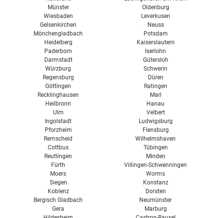
Münster
Oldenburg
Wiesbaden
Leverkusen
Gelsenkirchen
Neuss
Mönchengladbach
Potsdam
Heidelberg
Kaiserslautern
Paderborn
Iserlohn
Darmstadt
Gütersloh
Würzburg
Schwerin
Regensburg
Düren
Göttingen
Ratingen
Recklinghausen
Marl
Heilbronn
Hanau
Ulm
Velbert
Ingolstadt
Ludwigsburg
Pforzheim
Flensburg
Remscheid
Wilhelmshaven
Cottbus
Tübingen
Reutlingen
Minden
Fürth
Villingen-Schwenningen
Moers
Worms
Siegen
Konstanz
Koblenz
Dorsten
Bergisch Gladbach
Neumünster
Gera
Marburg
Hildesheim
Castrop-Rauxel