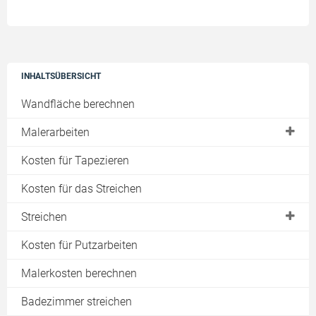
INHALTSÜBERSICHT
Wandfläche berechnen
Malerarbeiten
Preise & Kosten
Kosten für Tapezieren
Graffitientfernung
Kosten für das Streichen
Schimmelentfernung
Streichen
Algensanierung
Wände
Kosten für Putzarbeiten
Fassadensanierung
Decke
Malerkosten berechnen
Fassadenreinigung
Kinderzimmer
Raucherwohnung renovieren
Badezimmer streichen
Küche