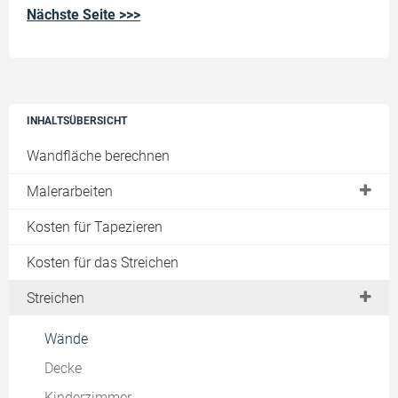
Nächste Seite >>>
INHALTSÜBERSICHT
Wandfläche berechnen
Malerarbeiten
Preise & Kosten
Kosten für Tapezieren
Graffitientfernung
Kosten für das Streichen
Schimmelentfernung
Streichen
Algensanierung
Wände
Fassadensanierung
Decke
Fassadenreinigung
Kinderzimmer