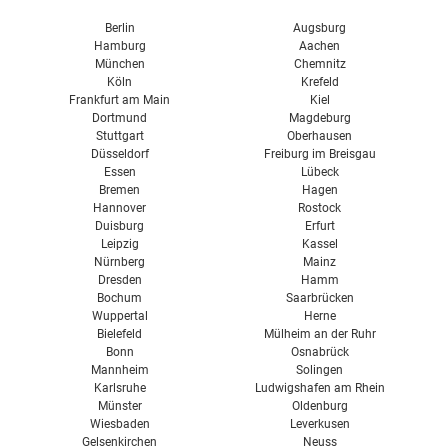
Streichputz
Brillux
Berlin
Augsburg
Hamburg
Aachen
Caparol
München
Chemnitz
Köln
Krefeld
Osmo
Frankfurt am Main
Kiel
Dortmund
Magdeburg
Pufas
Stuttgart
Oberhausen
Remmers
Düsseldorf
Freiburg im Breisgau
Essen
Lübeck
Sikkens
Bremen
Hagen
Hannover
Rostock
Sto
Duisburg
Erfurt
Leipzig
Kassel
Südwest
Nürnberg
Mainz
Dresden
Hamm
Bochum
Saarbrücken
Wuppertal
Herne
Bielefeld
Mülheim an der Ruhr
Bonn
Osnabrück
Mannheim
Solingen
Karlsruhe
Ludwigshafen am Rhein
Münster
Oldenburg
Wiesbaden
Leverkusen
Gelsenkirchen
Neuss