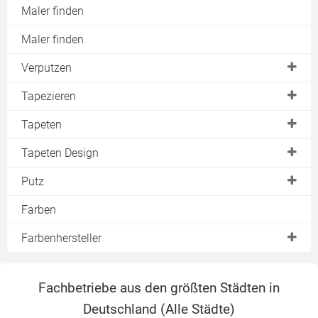
Maler finden
Maler finden
Verputzen
Decke
Tapezieren
Fassade
Kosten für das Tapezieren
Tapeten
Kosten für Fassadenputz
Glasfasertapete
Tapeten Design
Bad verputzen
Isoliertapete
Streifentapete
Putz
Kosten für Putzarbeiten
Abwaschbare Tapete
Retro Tapete
Fassadenputz
Farben
Putzgrundierung
Selbstklebende Tapete
Barock Tapete
Leichtputz
Keller verputzen
Farbenhersteller
Seidentapete
Kunstharzputz
Fachwerk verputzen
Alpina Farben
Grastapete
Mineralische Putze
Fachbetriebe aus den größten Städten in
Auro
Rollputz
Deutschland (
Alle Städte
)
Biofa