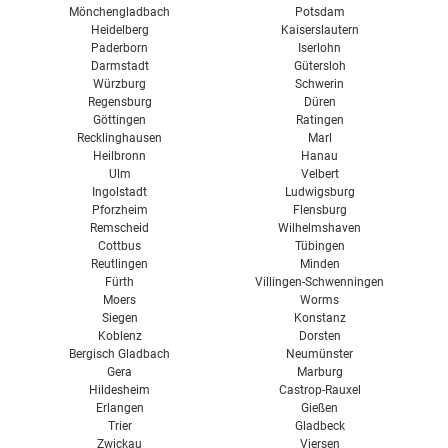
Mönchengladbach
Potsdam
Heidelberg
Kaiserslautern
Paderborn
Iserlohn
Darmstadt
Gütersloh
Würzburg
Schwerin
Regensburg
Düren
Göttingen
Ratingen
Recklinghausen
Marl
Heilbronn
Hanau
Ulm
Velbert
Ingolstadt
Ludwigsburg
Pforzheim
Flensburg
Remscheid
Wilhelmshaven
Cottbus
Tübingen
Reutlingen
Minden
Fürth
Villingen-Schwenningen
Moers
Worms
Siegen
Konstanz
Koblenz
Dorsten
Bergisch Gladbach
Neumünster
Gera
Marburg
Hildesheim
Castrop-Rauxel
Erlangen
Gießen
Trier
Gladbeck
Zwickau
Viersen