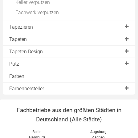
Keller verputzen
Fachwerk verputzen
Tapezieren
Kosten für das Tapezieren
Tapeten
Glasfasertapete
Tapeten Design
Isoliertapete
Streifentapete
Putz
Abwaschbare Tapete
Retro Tapete
Fassadenputz
Farben
Selbstklebende Tapete
Barock Tapete
Leichtputz
Farbenhersteller
Seidentapete
Kunstharzputz
Alpina Farben
Grastapete
Mineralische Putze
Fachbetriebe aus den größten Städten in
Auro
Rollputz
Deutschland (
Alle Städte
)
Biofa
Streichputz
Brillux
Berlin
Augsburg
Hamburg
Aachen