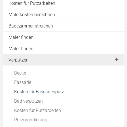
Wände
Kosten für Putzarbeiten
Fassadensanierung
Decke
Malerkosten berechnen
Fassadenreinigung
Kinderzimmer
Raucherwohnung renovieren
Badezimmer streichen
Küche
Brandschutzanstrich
Maler finden
Schlafzimmer
Wandfläche berechnen
Maler finden
Wohnzimmer
Grundierung
Badezimmer
Verputzen
Modernismus
Türen
Decke
Fenster
Fassade
Streichen bei Auszug
Kosten für Fassadenputz
Kosten
Bad verputzen
Ideen zum Streichen
Kosten für Putzarbeiten
Putzgrundierung