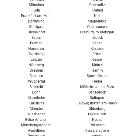
Caparol
München
Chemnitz
Köln
Krefeld
Osmo
Frankfurt am Main
Kiel
Dortmund
Magdeburg
Pufas
Stuttgart
Oberhausen
Remmers
Düsseldorf
Freiburg im Breisgau
Essen
Lübeck
Sikkens
Bremen
Hagen
Hannover
Rostock
Sto
Duisburg
Erfurt
Leipzig
Kassel
Südwest
Nürnberg
Mainz
Dresden
Hamm
Bochum
Saarbrücken
Wuppertal
Herne
Bielefeld
Mülheim an der Ruhr
Bonn
Osnabrück
Mannheim
Solingen
Karlsruhe
Ludwigshafen am Rhein
Münster
Oldenburg
Wiesbaden
Leverkusen
Gelsenkirchen
Neuss
Mönchengladbach
Potsdam
Heidelberg
Kaiserslautern