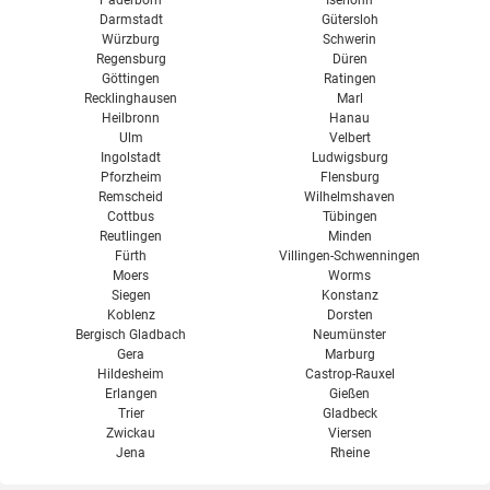
Paderborn
Iserlohn
Darmstadt
Gütersloh
Würzburg
Schwerin
Regensburg
Düren
Göttingen
Ratingen
Recklinghausen
Marl
Heilbronn
Hanau
Ulm
Velbert
Ingolstadt
Ludwigsburg
Pforzheim
Flensburg
Remscheid
Wilhelmshaven
Cottbus
Tübingen
Reutlingen
Minden
Fürth
Villingen-Schwenningen
Moers
Worms
Siegen
Konstanz
Koblenz
Dorsten
Bergisch Gladbach
Neumünster
Gera
Marburg
Hildesheim
Castrop-Rauxel
Erlangen
Gießen
Trier
Gladbeck
Zwickau
Viersen
Jena
Rheine