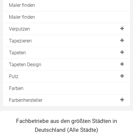
Maler finden
Maler finden
Verputzen
Decke
Tapezieren
Fassade
Kosten für das Tapezieren
Tapeten
Kosten für Fassadenputz
Glasfasertapete
Tapeten Design
Bad verputzen
Isoliertapete
Streifentapete
Putz
Kosten für Putzarbeiten
Abwaschbare Tapete
Retro Tapete
Fassadenputz
Farben
Putzgrundierung
Selbstklebende Tapete
Barock Tapete
Leichtputz
Keller verputzen
Farbenhersteller
Seidentapete
Kunstharzputz
Fachwerk verputzen
Alpina Farben
Grastapete
Mineralische Putze
Fachbetriebe aus den größten Städten in
Auro
Rollputz
Deutschland (
Alle Städte
)
Biofa