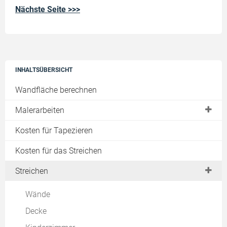
Nächste Seite >>>
INHALTSÜBERSICHT
Wandfläche berechnen
Malerarbeiten
Preise & Kosten
Kosten für Tapezieren
Graffitientfernung
Kosten für das Streichen
Schimmelentfernung
Streichen
Algensanierung
Wände
Fassadensanierung
Decke
Fassadenreinigung