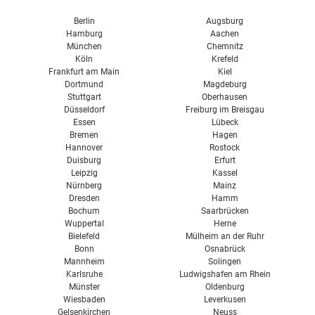
Streichputz
Brillux
Berlin
Augsburg
Hamburg
Aachen
Caparol
München
Chemnitz
Köln
Krefeld
Osmo
Frankfurt am Main
Kiel
Dortmund
Magdeburg
Pufas
Stuttgart
Oberhausen
Remmers
Düsseldorf
Freiburg im Breisgau
Essen
Lübeck
Sikkens
Bremen
Hagen
Hannover
Rostock
Sto
Duisburg
Erfurt
Leipzig
Kassel
Südwest
Nürnberg
Mainz
Dresden
Hamm
Bochum
Saarbrücken
Wuppertal
Herne
Bielefeld
Mülheim an der Ruhr
Bonn
Osnabrück
Mannheim
Solingen
Karlsruhe
Ludwigshafen am Rhein
Münster
Oldenburg
Wiesbaden
Leverkusen
Gelsenkirchen
Neuss