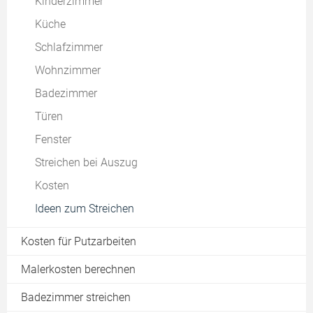
Kinderzimmer
Raucherwohnung renovieren
Küche
Brandschutzanstrich
Schlafzimmer
Wandfläche berechnen
Wohnzimmer
Grundierung
Badezimmer
Modernismus
Türen
Fenster
Streichen bei Auszug
Kosten
Ideen zum Streichen
Kosten für Putzarbeiten
Malerkosten berechnen
Badezimmer streichen