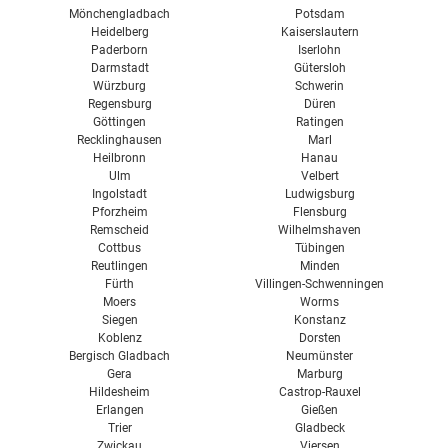
Mönchengladbach
Potsdam
Heidelberg
Kaiserslautern
Paderborn
Iserlohn
Darmstadt
Gütersloh
Würzburg
Schwerin
Regensburg
Düren
Göttingen
Ratingen
Recklinghausen
Marl
Heilbronn
Hanau
Ulm
Velbert
Ingolstadt
Ludwigsburg
Pforzheim
Flensburg
Remscheid
Wilhelmshaven
Cottbus
Tübingen
Reutlingen
Minden
Fürth
Villingen-Schwenningen
Moers
Worms
Siegen
Konstanz
Koblenz
Dorsten
Bergisch Gladbach
Neumünster
Gera
Marburg
Hildesheim
Castrop-Rauxel
Erlangen
Gießen
Trier
Gladbeck
Zwickau
Viersen