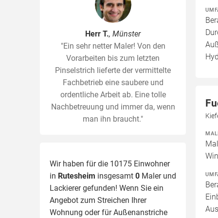
UMF
Ber
Dur
Herr T.
, Münster
Auß
"Ein sehr netter Maler! Von den
Hyd
Vorarbeiten bis zum letzten
Pinselstrich lieferte der vermittelte
Fachbetrieb eine saubere und
ordentliche Arbeit ab. Eine tolle
Fu
Nachbetreuung und immer da, wenn
Kie
man ihn braucht."
MAL
Mal
Win
Wir haben für die 10175 Einwohner
UMF
in
Rutesheim
insgesamt
0
Maler und
Ber
Lackierer gefunden! Wenn Sie ein
Ein
Angebot zum Streichen Ihrer
Aus
Wohnung oder für Außenanstriche