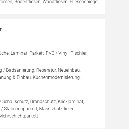
fliesen, Bodenfliesen, Wandfliesen, Fliesenspiegel
r
he, Laminat, Parkett, PVC / Vinyl, Tischler
g / Badsanierung, Reparatur, Neueinbau,
anung & Einbau, Küchenmodernisierung,
 Schallschutz, Brandschutz, Klicklaminat,
t / Stäbchenparkett, Massivholzdielen,
 Mehrschichtparkett