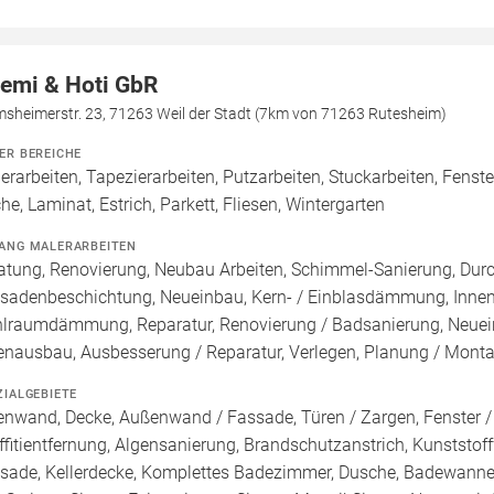
emi & Hoti GbR
msheimerstr. 23, 71263 Weil der Stadt (7km von 71263 Rutesheim)
ER BEREICHE
erarbeiten, Tapezierarbeiten, Putzarbeiten, Stuckarbeiten, Fen
he, Laminat, Estrich, Parkett, Fliesen, Wintergarten
ANG MALERARBEITEN
atung, Renovierung, Neubau Arbeiten, Schimmel-Sanierung, Dur
sadenbeschichtung, Neueinbau, Kern- / Einblasdämmung, I
lraumdämmung, Reparatur, Renovierung / Badsanierung, Neuei
enausbau, Ausbesserung / Reparatur, Verlegen, Planung / Mont
ZIALGEBIETE
enwand, Decke, Außenwand / Fassade, Türen / Zargen, Fenster 
ffitientfernung, Algensanierung, Brandschutzanstrich, Kunststoff
sade, Kellerdecke, Komplettes Badezimmer, Dusche, Badewanne /