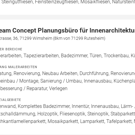
 Steingutfliesen, Feinsteinzeugfliesen, Mosaikfliesen, Naturstein
eam Concept Planungsbüro für Innenarchitektu
trasse, 36, 71299 Wimsheim (8km von 71299 Rutesheim)
ER BEREICHE
erarbeiten, Tapezierarbeiten, Badezimmer, Türen, Trockenbau, Küc
ANG MALERARBEITEN
atung, Renovierung, Neubau Arbeiten, Durchführung, Renovierun
einbau / Montage, Sanierung / Umbau, Innenausbau, Küchenpl
besserung / Reparatur, Verlegen
ZIALGEBIETE
enwand, Komplettes Badezimmer, Innentür, Innenausbau, Lärm- /
ttschalldämmung, Holzoptik, Fliesenoptik, Steinoptik, Stabparket
hkantlamellenparkett, Mosaikparkett, Lamparkett, Tafelparkett,