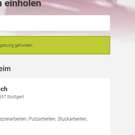
 einholen
mgebung gefunden
heim
sch
597 Stuttgart
zierarbeiten, Putzarbeiten, Stuckarbeiten,