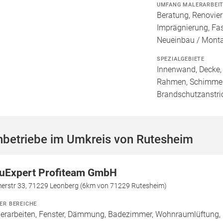
UMFANG MALERARBEI
Beratung, Renovie
Imprägnierung, Fa
Neueinbau / Mont
SPEZIALGEBIETE
Innenwand, Decke, 
Rahmen, Schimmele
Brandschutzanstri
hbetriebe im Umkreis von Rutesheim
uExpert Profiteam GmbH
erstr 33, 71229 Leonberg (6km von 71229 Rutesheim)
ER BEREICHE
erarbeiten, Fenster, Dämmung, Badezimmer, Wohnraumlüftung, L