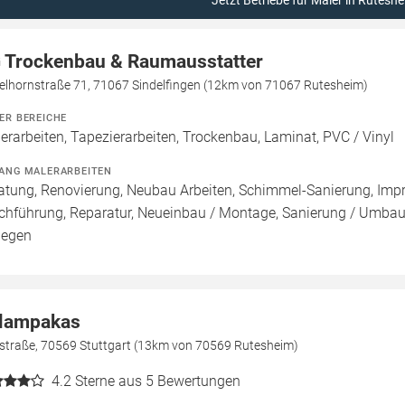
Jetzt Betriebe für Maler in Rutesh
 Trockenbau & Raumausstatter
elhornstraße 71, 71067 Sindelfingen (12km von 71067 Rutesheim)
ER BEREICHE
erarbeiten, Tapezierarbeiten, Trockenbau, Laminat, PVC / Vinyl
ANG MALERARBEITEN
atung, Renovierung, Neubau Arbeiten, Schimmel-Sanierung, Imp
chführung, Reparatur, Neueinbau / Montage, Sanierung / Umbau
legen
lampakas
straße, 70569 Stuttgart (13km von 70569 Rutesheim)
4.2
Sterne aus 5 Bewertungen