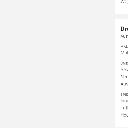
WC,
Dr
Aus
MAL
Mal
UMF
Ber
Neu
Aus
SPE
Inn
Tri
Hoc