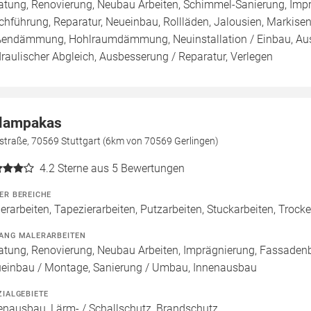
atung, Renovierung, Neubau Arbeiten, Schimmel-Sanierung, Imp
chführung, Reparatur, Neueinbau, Rollläden, Jalousien, Marki
endämmung, Hohlraumdämmung, Neuinstallation / Einbau, Aust
raulischer Abgleich, Ausbesserung / Reparatur, Verlegen
lampakas
straße, 70569 Stuttgart (6km von 70569 Gerlingen)
4.2
Sterne aus 5 Bewertungen
ER BEREICHE
erarbeiten, Tapezierarbeiten, Putzarbeiten, Stuckarbeiten, Troc
ANG MALERARBEITEN
atung, Renovierung, Neubau Arbeiten, Imprägnierung, Fassadenb
einbau / Montage, Sanierung / Umbau, Innenausbau
ZIALGEBIETE
enausbau, Lärm- / Schallschutz, Brandschutz