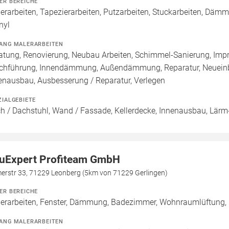
ER BEREICHE
erarbeiten, Tapezierarbeiten, Putzarbeiten, Stuckarbeiten, Däm
nyl
ANG MALERARBEITEN
atung, Renovierung, Neubau Arbeiten, Schimmel-Sanierung, Imp
chführung, Innendämmung, Außendämmung, Reparatur, Neueinb
enausbau, Ausbesserung / Reparatur, Verlegen
ZIALGEBIETE
h / Dachstuhl, Wand / Fassade, Kellerdecke, Innenausbau, Lärm-
uExpert Profiteam GmbH
erstr 33, 71229 Leonberg (5km von 71229 Gerlingen)
ER BEREICHE
erarbeiten, Fenster, Dämmung, Badezimmer, Wohnraumlüftung, L
ANG MALERARBEITEN