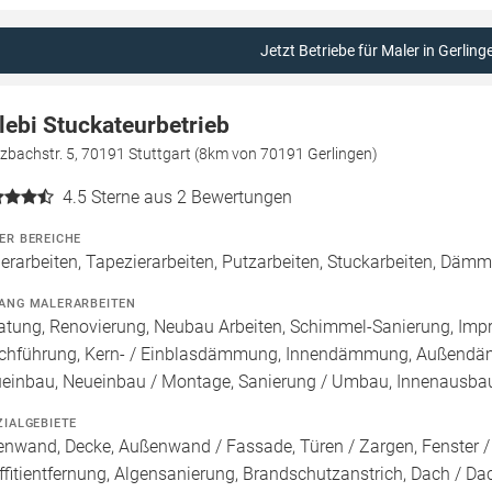
Jetzt Betriebe für Maler in Gerling
lebi Stuckateurbetrieb
zbachstr. 5, 70191 Stuttgart (8km von 70191 Gerlingen)
4.5
Sterne aus 2 Bewertungen
ER BEREICHE
erarbeiten, Tapezierarbeiten, Putzarbeiten, Stuckarbeiten, Dämm
ANG MALERARBEITEN
atung, Renovierung, Neubau Arbeiten, Schimmel-Sanierung, Imp
chführung, Kern- / Einblasdämmung, Innendämmung, Außend
einbau, Neueinbau / Montage, Sanierung / Umbau, Innenausbau,
ZIALGEBIETE
enwand, Decke, Außenwand / Fassade, Türen / Zargen, Fenster 
ffitientfernung, Algensanierung, Brandschutzanstrich, Dach / Da