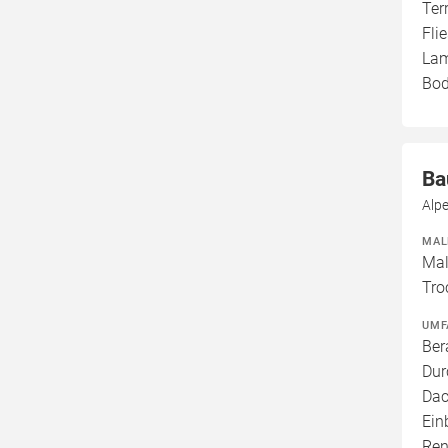
Ter
Fli
Lam
Bod
Ba
Alpe
MAL
Mal
Tro
UMF
Ber
Dur
Dac
Ein
Ren