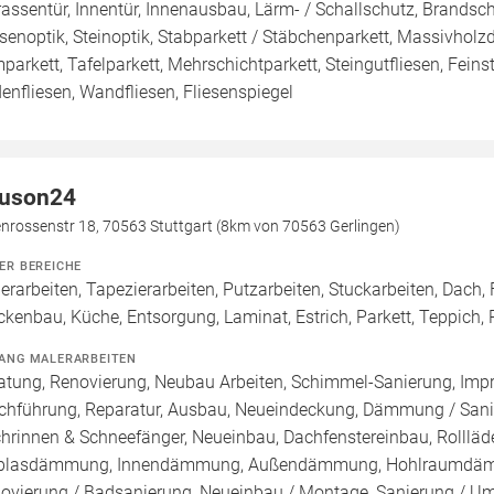
rassentür, Innentür, Innenausbau, Lärm- / Schallschutz, Brandsch
esenoptik, Steinoptik, Stabparkett / Stäbchenparkett, Massivholz
parkett, Tafelparkett, Mehrschichtparkett, Steingutfliesen, Feinst
enfliesen, Wandfliesen, Fliesenspiegel
uson24
nrossenstr 18, 70563 Stuttgart (8km von 70563 Gerlingen)
ER BEREICHE
erarbeiten, Tapezierarbeiten, Putzarbeiten, Stuckarbeiten, Dac
ckenbau, Küche, Entsorgung, Laminat, Estrich, Parkett, Teppich,
ANG MALERARBEITEN
atung, Renovierung, Neubau Arbeiten, Schimmel-Sanierung, Imp
chführung, Reparatur, Ausbau, Neueindeckung, Dämmung / Sanie
hrinnen & Schneefänger, Neueinbau, Dachfenstereinbau, Rollläde
blasdämmung, Innendämmung, Außendämmung, Hohlraumdämmun
ovierung / Badsanierung, Neueinbau / Montage, Sanierung / U