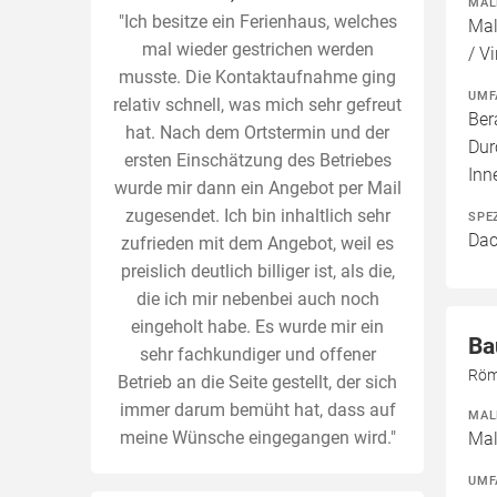
MAL
"Ich besitze ein Ferienhaus, welches
Mal
mal wieder gestrichen werden
/ Vi
musste. Die Kontaktaufnahme ging
UMF
relativ schnell, was mich sehr gefreut
Ber
hat. Nach dem Ortstermin und der
Dur
ersten Einschätzung des Betriebes
Inn
wurde mir dann ein Angebot per Mail
zugesendet. Ich bin inhaltlich sehr
SPE
Dac
zufrieden mit dem Angebot, weil es
preislich deutlich billiger ist, als die,
die ich mir nebenbei auch noch
eingeholt habe. Es wurde mir ein
Ba
sehr fachkundiger und offener
Röm
Betrieb an die Seite gestellt, der sich
immer darum bemüht hat, dass auf
MAL
meine Wünsche eingegangen wird."
Mal
UMF