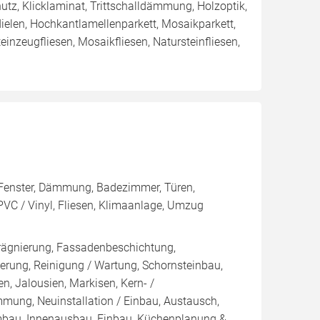
utz, Klicklaminat, Trittschalldämmung, Holzoptik,
dielen, Hochkantlamellenparkett, Mosaikparkett,
einzeugfliesen, Mosaikfliesen, Natursteinfliesen,
h, Fenster, Dämmung, Badezimmer, Türen,
 PVC / Vinyl, Fliesen, Klimaanlage, Umzug
rägnierung, Fassadenbeschichtung,
rung, Reinigung / Wartung, Schornsteinbau,
n, Jalousien, Markisen, Kern- /
g, Neuinstallation / Einbau, Austausch,
mbau, Innenausbau, Einbau, Küchenplanung &