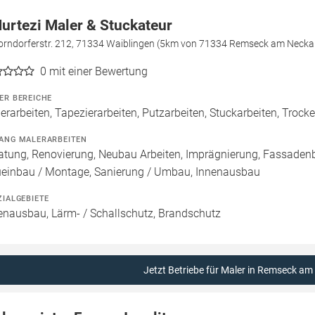
Murtezi Maler & Stuckateur
orndorferstr. 212, 71334 Waiblingen (5km von 71334 Remseck am Necka
0
mit einer Bewertung
ER BEREICHE
erarbeiten, Tapezierarbeiten, Putzarbeiten, Stuckarbeiten, Troc
ANG MALERARBEITEN
atung, Renovierung, Neubau Arbeiten, Imprägnierung, Fassadenb
einbau / Montage, Sanierung / Umbau, Innenausbau
ZIALGEBIETE
enausbau, Lärm- / Schallschutz, Brandschutz
Jetzt Betriebe für Maler in Remseck am