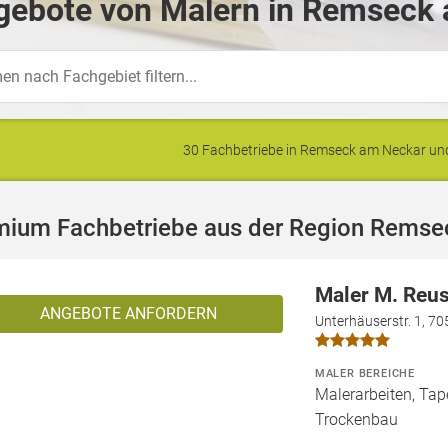
gebote von Malern in Remseck 
30 Fachbetriebe in Remseck am Neckar u
mium Fachbetriebe aus der Region Rems
Maler M. Reu
ANGEBOTE ANFORDERN
Unterhäuserstr. 1, 70
MALER BEREICHE
Malerarbeiten, Tape
Trockenbau