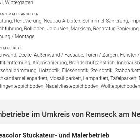
yl, Wintergarten
ANG MALERARBEITEN
atung, Renovierung, Neubau Arbeiten, Schimmel-Sanierung, Imp
chführung, Rollläden, Jalousien, Markisen, Reparatur, Sanierung
nung / Montage
ZIALGEBIETE
enwand, Decke, Außenwand / Fassade, Türen / Zargen, Fenster 
ffitientfernung, Algensanierung, Brandschutzanstrich, Innenausba
ttschalldämmung, Holzoptik, Fliesenoptik, Steinoptik, Stabparket
hkantlamellenparkett, Mosaikparkett, Lamparkett, Tafelparkett,
lingenteppichboden, Nadelvliesteppichboden, Wollteppichbode
hbetriebe im Umkreis von Remseck am N
eacolor Stuckateur- und Malerbetrieb