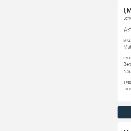
I,
Sch
MAL
Mal
UMF
Ber
Neu
SPE
Inn