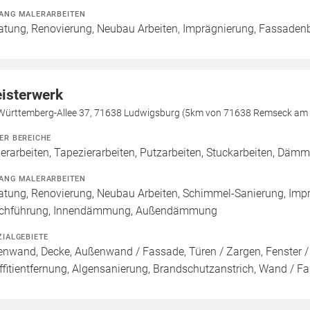
ANG MALERARBEITEN
atung, Renovierung, Neubau Arbeiten, Imprägnierung, Fassaden
isterwerk
-Württemberg-Allee 37, 71638 Ludwigsburg (5km von 71638 Remseck am
ER BEREICHE
erarbeiten, Tapezierarbeiten, Putzarbeiten, Stuckarbeiten, Däm
ANG MALERARBEITEN
atung, Renovierung, Neubau Arbeiten, Schimmel-Sanierung, Imp
chführung, Innendämmung, Außendämmung
ZIALGEBIETE
enwand, Decke, Außenwand / Fassade, Türen / Zargen, Fenster 
ffitientfernung, Algensanierung, Brandschutzanstrich, Wand / F