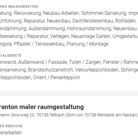
ANG MALERARBEITEN
atung, Renovierung, Neubau Arbeiten, Schimmel-Sanierung, Imp
chführung, Reparatur, Neueinbau, Dachfenstereinbau, Rollläden,
endämmung, Außendämmung, Hohlraumdämmung, Neueinbau / 
besserung / Reparatur, Verlegen, Neuanlage Garten, Umgestaltu
ergola, Pflaster / Terrassenbau, Planung / Montage
ZIALGEBIETE
enwand, Außenwand / Fassade, Türen / Zargen, Fenster / Rahmen
ensanierung, Brandschutzanstrich, Velourteppichboden, Schling
lteppichboden, Orient / Perserteppich
ranton maler raumgestaltung
mann- löns-weg 20, 70736 fellbach (5km von 70736 Remseck am Neckar)
ER BEREICHE
erarbeiten