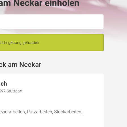
am Neckar einholen
nd Umgebung gefunden
eck am Neckar
sch
597 Stuttgart
zierarbeiten, Putzarbeiten, Stuckarbeiten,