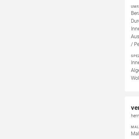
UMF
Ber
Dur
Inn
Aus
/ P
SPE
Inn
Alg
Wol
ve
her
MAL
Mal