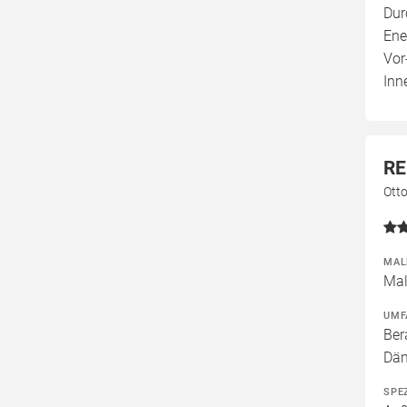
Dur
Ene
Vor
Inn
RE
Ott
MAL
Mal
UMF
Ber
Däm
SPE