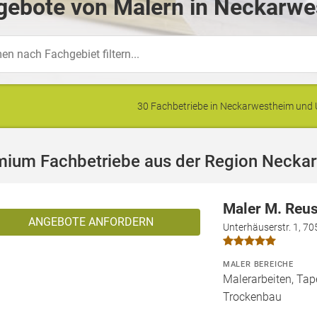
gebote von Malern in Neckarwe
30 Fachbetriebe in Neckarwestheim un
mium Fachbetriebe aus der Region Necka
Maler M. Reu
ANGEBOTE ANFORDERN
Unterhäuserstr. 1, 70
MALER BEREICHE
Malerarbeiten, Tape
Trockenbau