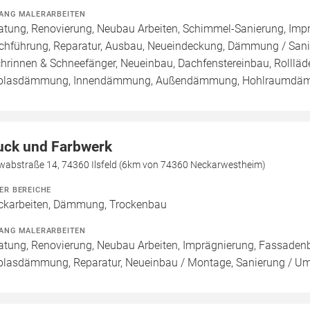
ANG MALERARBEITEN
atung, Renovierung, Neubau Arbeiten, Schimmel-Sanierung, Imp
chführung, Reparatur, Ausbau, Neueindeckung, Dämmung / Sanie
hrinnen & Schneefänger, Neueinbau, Dachfenstereinbau, Rollläde
nblasdämmung, Innendämmung, Außendämmung, Hohlraumd
uck und Farbwerk
wabstraße 14, 74360 Ilsfeld (6km von 74360 Neckarwestheim)
ER BEREICHE
ckarbeiten, Dämmung, Trockenbau
ANG MALERARBEITEN
atung, Renovierung, Neubau Arbeiten, Imprägnierung, Fassadenb
blasdämmung, Reparatur, Neueinbau / Montage, Sanierung / U