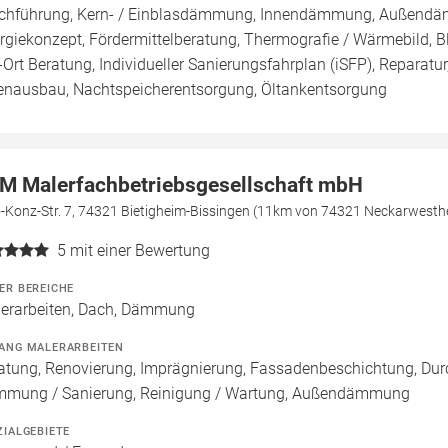
chführung, Kern- / Einblasdämmung, Innendämmung, Außend
rgiekonzept, Fördermittelberatung, Thermografie / Wärmebild, Bl
-Ort Beratung, Individueller Sanierungsfahrplan (iSFP), Reparat
enausbau, Nachtspeicherentsorgung, Öltankentsorgung
M Malerfachbetriebsgesellschaft mbH
o-Konz-Str. 7, 74321 Bietigheim-Bissingen (11km von 74321 Neckarwesth
5
mit einer Bewertung
ER BEREICHE
erarbeiten, Dach, Dämmung
ANG MALERARBEITEN
atung, Renovierung, Imprägnierung, Fassadenbeschichtung, Dur
mung / Sanierung, Reinigung / Wartung, Außendämmung
ZIALGEBIETE