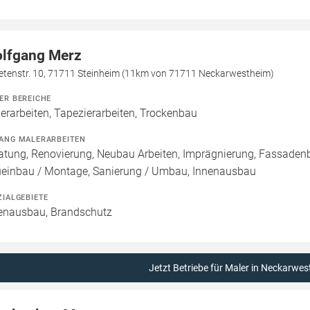
lfgang Merz
etenstr. 10, 71711 Steinheim (11km von 71711 Neckarwestheim)
ER BEREICHE
erarbeiten, Tapezierarbeiten, Trockenbau
ANG MALERARBEITEN
atung, Renovierung, Neubau Arbeiten, Imprägnierung, Fassadenb
einbau / Montage, Sanierung / Umbau, Innenausbau
ZIALGEBIETE
enausbau, Brandschutz
Jetzt Betriebe für Maler in Neckarwes