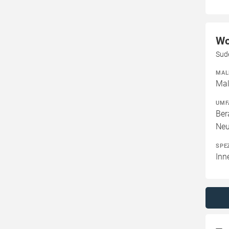
Wo
Sud
MAL
Mal
UMF
Ber
Neu
SPE
Inn