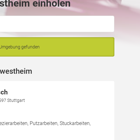
stheim einholen
d Umgebung gefunden
rwestheim
sch
597 Stuttgart
zierarbeiten, Putzarbeiten, Stuckarbeiten,