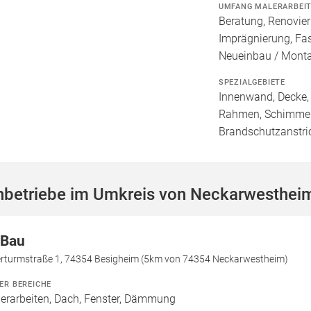
UMFANG MALERARBEI
Beratung, Renovie
Imprägnierung, Fa
Neueinbau / Mont
SPEZIALGEBIETE
Innenwand, Decke, 
Rahmen, Schimmele
Brandschutzanstri
hbetriebe im Umkreis von Neckarwesthei
Bau
erturmstraße 1, 74354 Besigheim (5km von 74354 Neckarwestheim)
ER BEREICHE
erarbeiten, Dach, Fenster, Dämmung