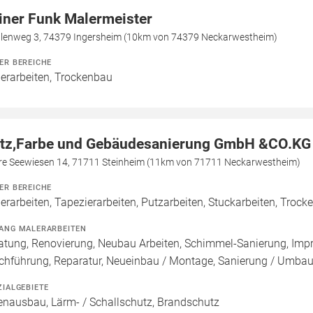
iner Funk Malermeister
llenweg 3, 74379 Ingersheim (10km von 74379 Neckarwestheim)
ER BEREICHE
erarbeiten, Trockenbau
tz,Farbe und Gebäudesanierung GmbH &CO.KG
re Seewiesen 14, 71711 Steinheim (11km von 71711 Neckarwestheim)
ER BEREICHE
erarbeiten, Tapezierarbeiten, Putzarbeiten, Stuckarbeiten, Trock
ANG MALERARBEITEN
atung, Renovierung, Neubau Arbeiten, Schimmel-Sanierung, Imp
chführung, Reparatur, Neueinbau / Montage, Sanierung / Umba
ZIALGEBIETE
enausbau, Lärm- / Schallschutz, Brandschutz