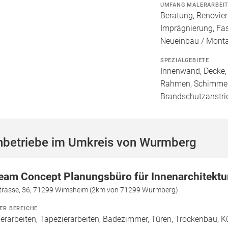
UMFANG MALERARBEI
Beratung, Renovie
Imprägnierung, Fa
Neueinbau / Mont
SPEZIALGEBIETE
Innenwand, Decke, 
Rahmen, Schimmele
Brandschutzanstri
hbetriebe im Umkreis von Wurmberg
eam Concept Planungsbüro für Innenarchitektu
trasse, 36, 71299 Wimsheim (2km von 71299 Wurmberg)
ER BEREICHE
erarbeiten, Tapezierarbeiten, Badezimmer, Türen, Trockenbau, Küc