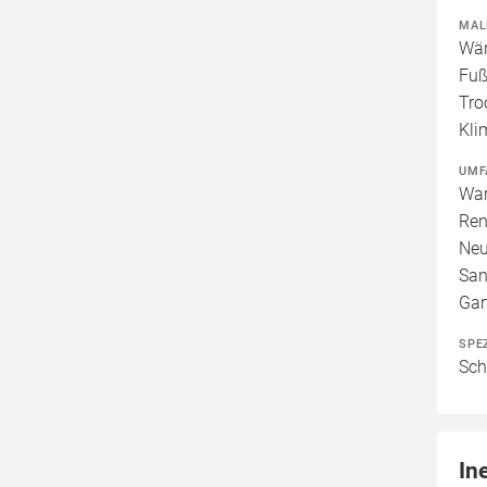
MAL
Wär
Fuß
Tro
Kli
UMF
War
Ren
Neu
San
Gar
SPE
Sch
In