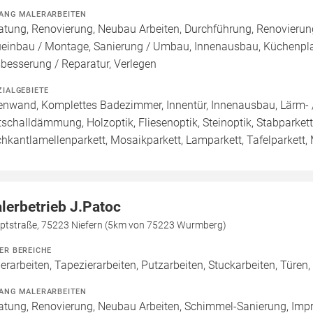
ANG MALERARBEITEN
atung, Renovierung, Neubau Arbeiten, Durchführung, Renovierun
einbau / Montage, Sanierung / Umbau, Innenausbau, Küchenpl
besserung / Reparatur, Verlegen
ZIALGEBIETE
enwand, Komplettes Badezimmer, Innentür, Innenausbau, Lärm- /
ttschalldämmung, Holzoptik, Fliesenoptik, Steinoptik, Stabparket
hkantlamellenparkett, Mosaikparkett, Lamparkett, Tafelparkett,
lerbetrieb J.Patoc
ptstraße, 75223 Niefern (5km von 75223 Wurmberg)
ER BEREICHE
erarbeiten, Tapezierarbeiten, Putzarbeiten, Stuckarbeiten, Türen,
ANG MALERARBEITEN
atung, Renovierung, Neubau Arbeiten, Schimmel-Sanierung, Imp