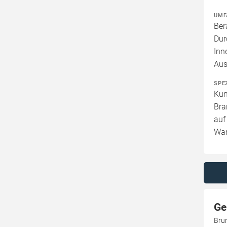
UMF
Ber
Dur
Inn
Aus
SPE
Kun
Bra
auf
Wan
Ge
Bru