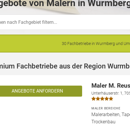
gebote von Malern in Wurmberg
30 Fachbetriebe in Wurmberg und U
mium Fachbetriebe aus der Region Wurmb
Maler M. Reu
ANGEBOTE ANFORDERN
Unterhäuserstr. 1, 70
MALER BEREICHE
Malerarbeiten, Tape
Trockenbau