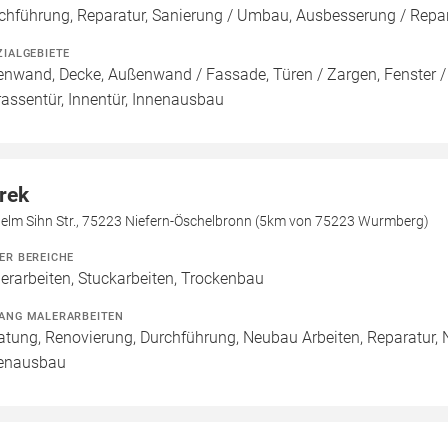
chführung, Reparatur, Sanierung / Umbau, Ausbesserung / Repar
ZIALGEBIETE
enwand, Decke, Außenwand / Fassade, Türen / Zargen, Fenster 
rassentür, Innentür, Innenausbau
rek
helm Sihn Str., 75223 Niefern-Öschelbronn (5km von 75223 Wurmberg)
ER BEREICHE
erarbeiten, Stuckarbeiten, Trockenbau
ANG MALERARBEITEN
atung, Renovierung, Durchführung, Neubau Arbeiten, Reparatur,
enausbau