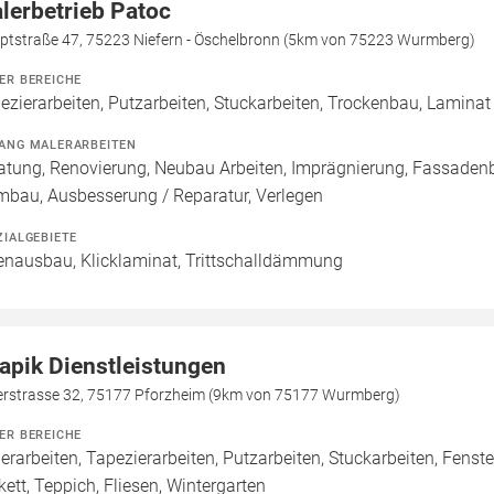
lerbetrieb Patoc
ptstraße 47, 75223 Niefern - Öschelbronn (5km von 75223 Wurmberg)
ER BEREICHE
ezierarbeiten, Putzarbeiten, Stuckarbeiten, Trockenbau, Laminat
ANG MALERARBEITEN
atung, Renovierung, Neubau Arbeiten, Imprägnierung, Fassadenb
mbau, Ausbesserung / Reparatur, Verlegen
ZIALGEBIETE
enausbau, Klicklaminat, Trittschalldämmung
apik Dienstleistungen
ierstrasse 32, 75177 Pforzheim (9km von 75177 Wurmberg)
ER BEREICHE
erarbeiten, Tapezierarbeiten, Putzarbeiten, Stuckarbeiten, Fenst
kett, Teppich, Fliesen, Wintergarten