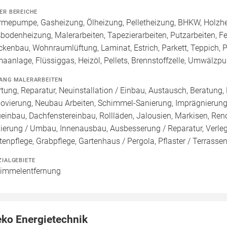
ER BEREICHE
mepumpe, Gasheizung, Ölheizung, Pelletheizung, BHKW, Holzheiz
bodenheizung, Malerarbeiten, Tapezierarbeiten, Putzarbeiten, Fe
ckenbau, Wohnraumlüftung, Laminat, Estrich, Parkett, Teppich, PV
maanlage, Flüssiggas, Heizöl, Pellets, Brennstoffzelle, Umwäl
ANG MALERARBEITEN
tung, Reparatur, Neuinstallation / Einbau, Austausch, Beratung,
ovierung, Neubau Arbeiten, Schimmel-Sanierung, Imprägnierung
einbau, Dachfenstereinbau, Rollläden, Jalousien, Markisen, Re
ierung / Umbau, Innenausbau, Ausbesserung / Reparatur, Verle
tenpflege, Grabpflege, Gartenhaus / Pergola, Pflaster / Terrassen
ZIALGEBIETE
immelentfernung
eko Energietechnik