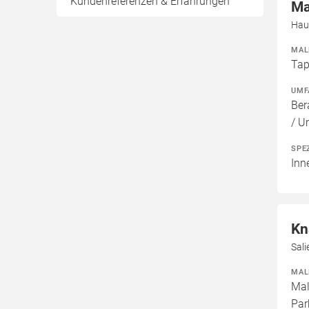
Kundenreferenzen & Erfahrungen
Ma
Hau
MAL
Tap
UMF
Ber
/ U
SPE
Inn
Kn
Sal
MAL
Mal
Par