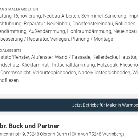
ANG MALERARBEITEN
atung, Renovierung, Neubau Arbeiten, Schimmel-Sanierung, Imp
chführung, Reparatur, Neueinbau, Dachfenstereinbau, Rollläden,
endämmung, Außendämmung, Hohlraumdämmung, Neueinbau / 
besserung / Reparatur, Verlegen, Planung / Montage
ZIALGEBIETE
ststofffenster, Alufenster, Wand / Fassade, Kellerdecke, Haustür,
ndschutz, Klicklaminat, Trittschalldämmung, Holzoptik, Fliesenopti
 Dämmschicht, Velourteppichboden, Nadelvliesteppichboden, Wol
dfliesen
Jetzt Betriebe für Maler in Wurmbe
br. Buck und Partner
nnenrainstr. 9, 75248 Ölbronn-Dürrn (10km von 75248 Wurmberg)