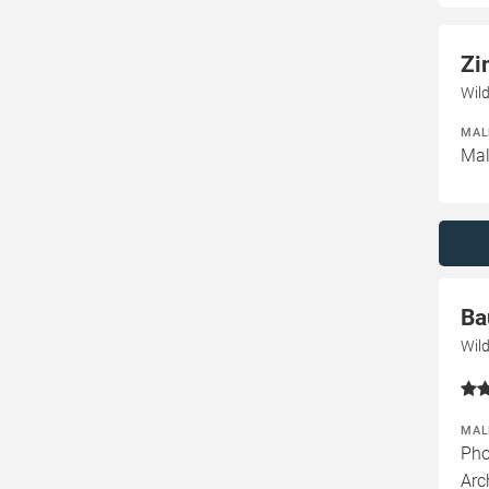
Zi
Wil
MAL
Mal
Ba
Wil
MAL
Pho
Arc