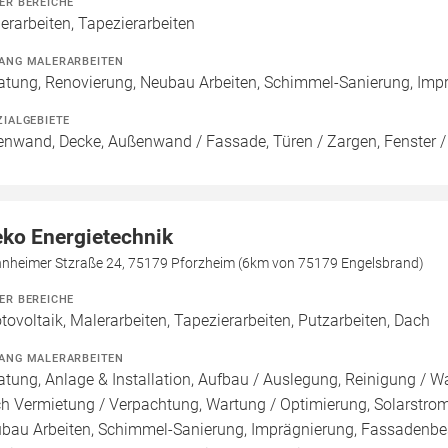
ER BEREICHE
erarbeiten, Tapezierarbeiten
ANG MALERARBEITEN
atung, Renovierung, Neubau Arbeiten, Schimmel-Sanierung, Imp
ZIALGEBIETE
enwand, Decke, Außenwand / Fassade, Türen / Zargen, Fenster 
eko Energietechnik
nheimer Stzraße 24, 75179 Pforzheim (6km von 75179 Engelsbrand)
ER BEREICHE
tovoltaik, Malerarbeiten, Tapezierarbeiten, Putzarbeiten, Dach
ANG MALERARBEITEN
atung, Anlage & Installation, Aufbau / Auslegung, Reinigung / W
h Vermietung / Verpachtung, Wartung / Optimierung, Solarstroms
bau Arbeiten, Schimmel-Sanierung, Imprägnierung, Fassadenbes