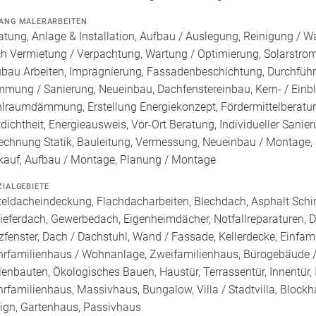
ANG MALERARBEITEN
atung, Anlage & Installation, Aufbau / Auslegung, Reinigung / W
h Vermietung / Verpachtung, Wartung / Optimierung, Solarstroms
bau Arbeiten, Imprägnierung, Fassadenbeschichtung, Durchführ
mung / Sanierung, Neueinbau, Dachfenstereinbau, Kern- / 
lraumdämmung, Erstellung Energiekonzept, Fördermittelberatun
tdichtheit, Energieausweis, Vor-Ort Beratung, Individueller Sani
echnung Statik, Bauleitung, Vermessung, Neueinbau / Montage,
kauf, Aufbau / Montage, Planung / Montage
ZIALGEBIETE
teldacheindeckung, Flachdacharbeiten, Blechdach, Asphalt Sch
ieferdach, Gewerbedach, Eigenheimdächer, Notfallreparaturen, Da
zfenster, Dach / Dachstuhl, Wand / Fassade, Kellerdecke, Einfam
rfamilienhaus / Wohnanlage, Zweifamilienhaus, Bürogebäude /
lenbauten, Ökologisches Bauen, Haustür, Terrassentür, Innentür,
rfamilienhaus, Massivhaus, Bungalow, Villa / Stadtvilla, Block
ign, Gartenhaus, Passivhaus