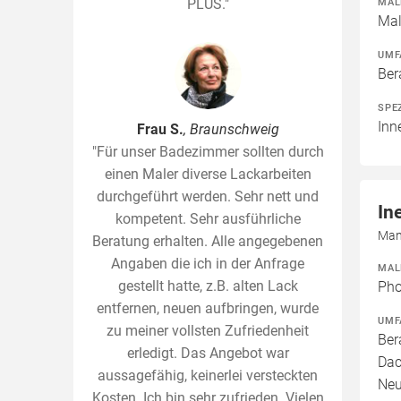
PLUS."
MAL
Mal
UMF
Ber
SPE
Inn
Frau S.
, Braunschweig
"Für unser Badezimmer sollten durch
einen Maler diverse Lackarbeiten
durchgeführt werden. Sehr nett und
In
kompetent. Sehr ausführliche
Man
Beratung erhalten. Alle angegebenen
Angaben die ich in der Anfrage
MAL
gestellt hatte, z.B. alten Lack
Pho
entfernen, neuen aufbringen, wurde
UMF
zu meiner vollsten Zufriedenheit
Ber
erledigt. Das Angebot war
Dac
aussagefähig, keinerlei versteckten
Neu
Kosten. Ich bin sehr zufrieden. Vielen