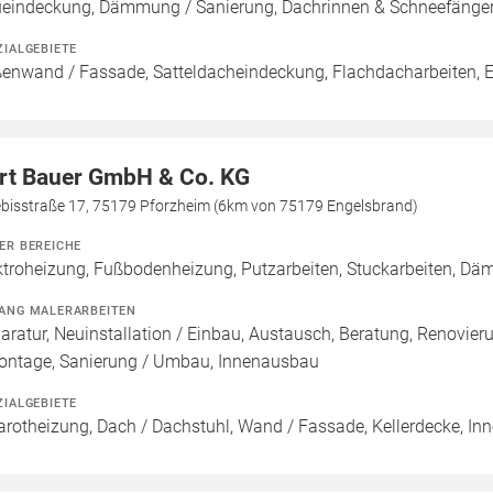
eindeckung, Dämmung / Sanierung, Dachrinnen & Schneefänge
ZIALGEBIETE
enwand / Fassade, Satteldacheindeckung, Flachdacharbeiten, 
rt Bauer GmbH & Co. KG
ebisstraße 17, 75179 Pforzheim (6km von 75179 Engelsbrand)
ER BEREICHE
ktroheizung, Fußbodenheizung, Putzarbeiten, Stuckarbeiten, D
ANG MALERARBEITEN
aratur, Neuinstallation / Einbau, Austausch, Beratung, Reno
ontage, Sanierung / Umbau, Innenausbau
ZIALGEBIETE
rarotheizung, Dach / Dachstuhl, Wand / Fassade, Kellerdecke, I