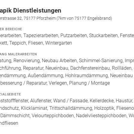
apik Dienstleistungen
ierstrasse 32, 75177 Pforzheim (7km von 75177 Engelsbrand)
ER BEREICHE
erarbeiten, Tapezierarbeiten, Putzarbeiten, Stuckarbeiten, Fenst
kett, Teppich, Fliesen, Wintergarten
ANG MALERARBEITEN
atung, Renovierung, Neubau Arbeiten, Schimmel-Sanierung, Imp
chführung, Reparatur, Neueinbau, Dachfenstereinbau, Rollläden,
endämmung, Außendämmung, Hohlraumdämmung, Neueinbau / 
besserung / Reparatur, Verlegen, Planung / Montage
ZIALGEBIETE
ststofffenster, Alufenster, Wand / Fassade, Kellerdecke, Haustür,
ndschutz, Klicklaminat, Trittschalldämmung, Holzoptik, Fliesenopti
 Dämmschicht, Velourteppichboden, Nadelvliesteppichboden, Wol
dfliesen