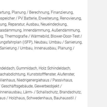
artung, Planung / Berechnung, Finanzierung,
peicher / PV Batterie, Erweiterung, Renovierung,
ung, Reparatur, Ausbau, Neueindeckung,
Einblasdämmung, Innendämmung, Außendämmung,
g, Thermografie / Wärmebild, Blower-Door-Test /
erungsfahrplan (iSFP), Neubau, Umbau / Sanierung,
 Sanierung / Umbau, Innenausbau, Planung /
indeldach, Gummidach, Holz Schindeldach,
chabdichtung, Kunststofffenster, Alufenster,
ilienhaus, Niedrigenergiehaus / Passivhaus,
 Geschäftsgebäude, Gewerbeobjekt /
 Innenausbau, Lärm- / Schallschutz, Brandschutz,
haus / Holzhaus, Schwedenhaus, Bauhausstil /