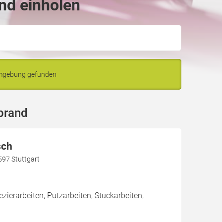
nd einholen
Umgebung gefunden
brand
sch
597 Stuttgart
zierarbeiten, Putzarbeiten, Stuckarbeiten,