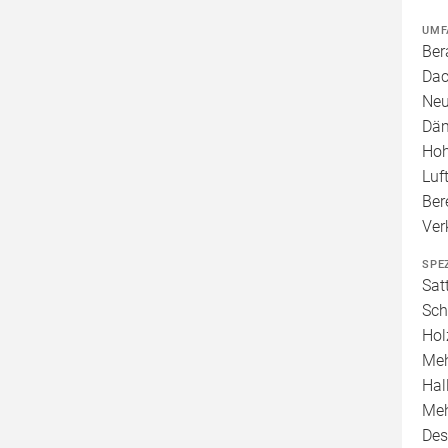
UMF
Ber
Dac
Neu
Däm
Hoh
Luf
Ber
Ver
SPE
Sat
Sch
Hol
Meh
Hal
Meh
Des