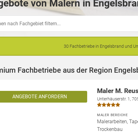
ebote von Malern in Engelsbra
30 Fachbetriebe in Engelsbrand und 
mium Fachbetriebe aus der Region Engels
Maler M. Reu
ANGEBOTE ANFORDERN
Unterhäuserstr. 1, 70
MALER BEREICHE
Malerarbeiten, Tape
Trockenbau