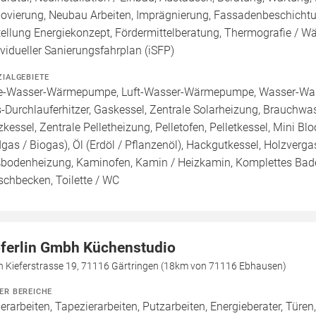
ovierung, Neubau Arbeiten, Imprägnierung, Fassadenbeschichtu
tellung Energiekonzept, Fördermittelberatung, Thermografie / Wä
ividueller Sanierungsfahrplan (iSFP)
ZIALGEBIETE
e-Wasser-Wärmepumpe, Luft-Wasser-Wärmepumpe, Wasser-Was
-Durchlauferhitzer, Gaskessel, Zentrale Solarheizung, Brauchwa
zkessel, Zentrale Pelletheizung, Pelletofen, Pelletkessel, Mini B
dgas / Biogas), Öl (Erdöl / Pflanzenöl), Hackgutkessel, Holzverga
bodenheizung, Kaminofen, Kamin / Heizkamin, Komplettes Bad
chbecken, Toilette / WC
ferlin Gmbh Küchenstudio
ch Kieferstrasse 19, 71116 Gärtringen (18km von 71116 Ebhausen)
ER BEREICHE
erarbeiten, Tapezierarbeiten, Putzarbeiten, Energieberater, Türen