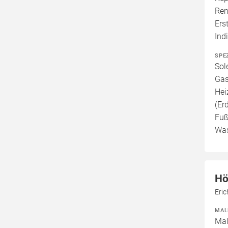
Ren
Ers
Ind
SPE
Sol
Gas
Hei
(Er
Fuß
Was
Hö
Eri
MAL
Mal