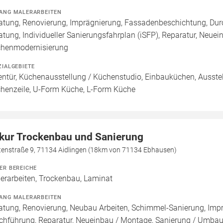
ANG MALERARBEITEN
atung, Renovierung, Imprägnierung, Fassadenbeschichtung, Durc
atung, Individueller Sanierungsfahrplan (iSFP), Reparatur, Neue
henmodernisierung
ZIALGEBIETE
entür, Küchenausstellung / Küchenstudio, Einbauküchen, Ausstel
henzeile, U-Form Küche, L-Form Küche
kur Trockenbau und Sanierung
tenstraße 9, 71134 Aidlingen (18km von 71134 Ebhausen)
ER BEREICHE
erarbeiten, Trockenbau, Laminat
ANG MALERARBEITEN
atung, Renovierung, Neubau Arbeiten, Schimmel-Sanierung, Imp
chführung, Reparatur, Neueinbau / Montage, Sanierung / Umbau