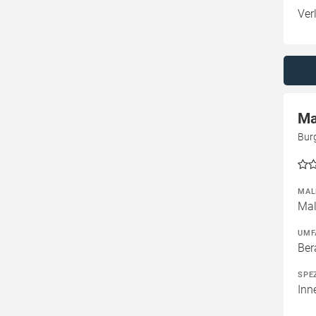
Ver
Ma
Bur
MAL
Mal
UMF
Ber
SPE
Inn