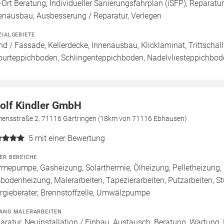
-Ort Beratung, Individueller Sanierungsfahrplan (iSFP), Reparat
enausbau, Ausbesserung / Reparatur, Verlegen
ZIALGEBIETE
d / Fassade, Kellerdecke, Innenausbau, Klicklaminat, Trittschall
ourteppichboden, Schlingenteppichboden, Nadelvliesteppichbod
olf Kindler GmbH
mensstraße 2, 71116 Gärtringen (18km von 71116 Ebhausen)
5
mit einer Bewertung
ER BEREICHE
mepumpe, Gasheizung, Solarthermie, Ölheizung, Pelletheizung, 
bodenheizung, Malerarbeiten, Tapezierarbeiten, Putzarbeiten, S
rgieberater, Brennstoffzelle, Umwälzpumpe
ANG MALERARBEITEN
aratur, Neuinstallation / Einbau, Austausch, Beratung, Wartung,