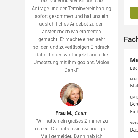
"Der Malermeister ist nach der
Anfrage und der Terminvereinbarung
sofort gekommen und hat uns ein
ausführliches Angebot zu den
anstehenden Malerarbeiten
Fac
gemacht. Er machte einen sehr
soliden und zuverlässigen Eindruck,
daher haben wir für jetzt auch die
Ma
Umsetzung mit ihm geplant. Vielen
Bac
Dank!"
MAL
Mal
UMF
Ber
Ei
Frau M.
, Cham
"Wir hatten ein großes Zimmer zu
SPE
malen. Die haben sich schnell per
Dac
Mail gemeldet. Dann hab ich