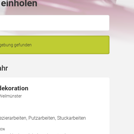
 einholen
mgebung gefunden
ahr
dekoration
Weilmünster
zierarbeiten, Putzarbeiten, Stuckarbeiten
TEN