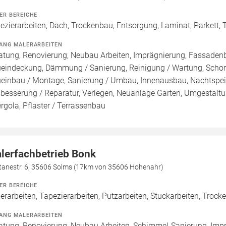
ER BEREICHE
ezierarbeiten, Dach, Trockenbau, Entsorgung, Laminat, Parkett,
ANG MALERARBEITEN
atung, Renovierung, Neubau Arbeiten, Imprägnierung, Fassadenb
eindeckung, Dämmung / Sanierung, Reinigung / Wartung, Schor
einbau / Montage, Sanierung / Umbau, Innenausbau, Nachtspei
besserung / Reparatur, Verlegen, Neuanlage Garten, Umgestaltu
ergola, Pflaster / Terrassenbau
lerfachbetrieb Bonk
tanestr. 6, 35606 Solms (17km von 35606 Hohenahr)
ER BEREICHE
erarbeiten, Tapezierarbeiten, Putzarbeiten, Stuckarbeiten, Trock
ANG MALERARBEITEN
atung, Renovierung, Neubau Arbeiten, Schimmel-Sanierung, Imp