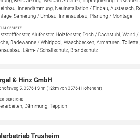
atung, Renovierung, Neubau Arbeiten, Imprägnierung, Fassadenb
einbau, Innendämmung, Neuinstallation / Einbau, Austausch, R
tage, Sanierung / Umbau, Innenausbau, Planung / Montage
ZIALGEBIETE
ststofffenster, Alufenster, Holzfenster, Dach / Dachstuhl, Wand
che, Badewanne / Whirlpool, Waschbecken, Armaturen, Toilette / 
enausbau, Lärm- / Schallschutz, Brandschutz
rgel & Hinz GmbH
edhofsweg 5, 35764 Sinn (12km von 35764 Hohenahr)
ER BEREICHE
erarbeiten, Dämmung, Teppich
lerbetrieb Trusheim