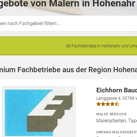
gebote von Malern in Hohenahr
30 Fachbetriebe in Hohenahr und U
mium Fachbetriebe aus der Region Hohen
Eichhorn Bau
Langgasse 4, 35789 
MALER BEREICHE
Malerarbeiten, Tape
UMFANG MALERARBEI