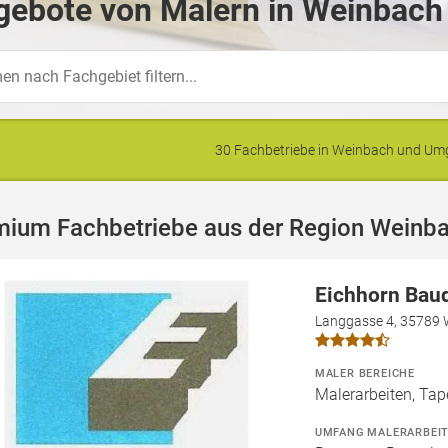
gebote von Malern in Weinbach
30 Fachbetriebe in Weinbach und U
mium Fachbetriebe aus der Region Weinb
Eichhorn Bau
Langgasse 4, 35789 
MALER BEREICHE
Malerarbeiten, Tape
UMFANG MALERARBEI