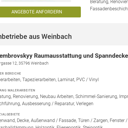
Beratung, Renovier
Fassadenbeschich
ANGEBOTE ANFORDERN
hbetriebe aus Weinbach
embrovskyy Raumausstattung und Spanndeck
rgasse 12, 35796 Weinbach
ER BEREICHE
erarbeiten, Tapezierarbeiten, Laminat, PVC / Vinyl
ANG MALERARBEITEN
atung, Renovierung, Neubau Arbeiten, Schimmel-Sanierung, Imp
chführung, Ausbesserung / Reparatur, Verlegen
ZIALGEBIETE
enwand, Decke, Außenwand / Fassade, Türen / Zargen, Fenster 
ttschalldämmung, Holzoptik, Fliesenoptik, Steinoptik