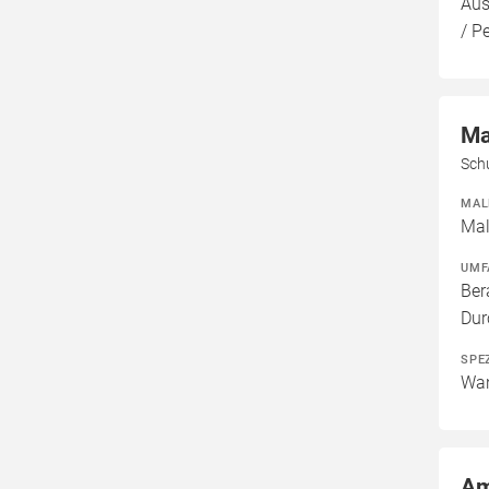
Aus
/ P
Ma
Sch
MAL
Mal
UMF
Ber
Dur
SPE
Wan
Am