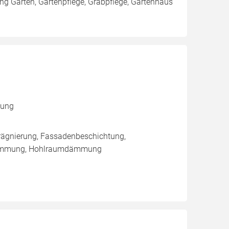
ng Garten, Gartenpflege, Grabpflege, Gartenhaus
mung
rägnierung, Fassadenbeschichtung,
dämmung, Hohlraumdämmung