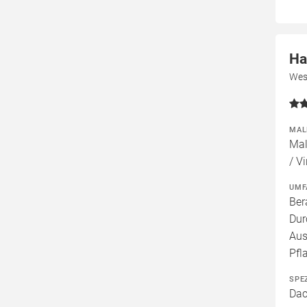
Ha
Wes
MAL
Mal
/ V
UMF
Ber
Dur
Aus
Pfl
SPE
Dac