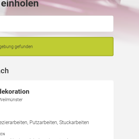
 einholen
mgebung gefunden
ach
dekoration
Weilmünster
zierarbeiten, Putzarbeiten, Stuckarbeiten
TEN