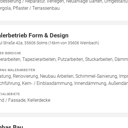
besserung / Reparatur, Verlegen, Neuanlage Garten, Umgestaltu
ergola, Pflaster / Terrassenbau
lerbetrieb Form & Design
ul Straße 42a, 35606 Solms (16km von 35606 Weinbach)
ER BEREICHE
erarbeiten, Tapezierarbeiten, Putzarbeiten, Stuckarbeiten, Däm
ANG MALERARBEITEN
atung, Renovierung, Neubau Arbeiten, Schimmel-Sanierung, Imp
chführung, Kern- / Einblasdämmung, Innendämmung, Außen
ZIALGEBIETE
d / Fassade, Kellerdecke
bas Bau