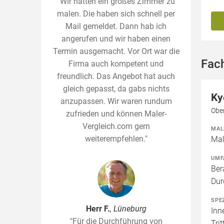
"Wir hatten ein großes Zimmer zu
malen. Die haben sich schnell per
Mail gemeldet. Dann hab ich
angerufen und wir haben einen
Termin ausgemacht. Vor Ort war die
Fac
Firma auch kompetent und
freundlich. Das Angebot hat auch
gleich gepasst, da gabs nichts
Ky
anzupassen. Wir waren rundum
Obe
zufrieden und können Maler-
Vergleich.com gern
MAL
weiterempfehlen."
Mal
UMF
Ber
Dur
SPE
Herr F.
, Lüneburg
Inn
"Für die Durchführung von
Tri