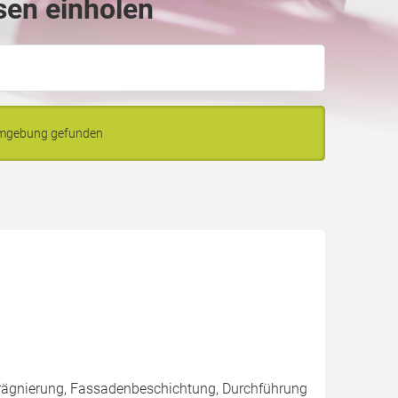
sen einholen
Umgebung gefunden
rägnierung, Fassadenbeschichtung, Durchführung