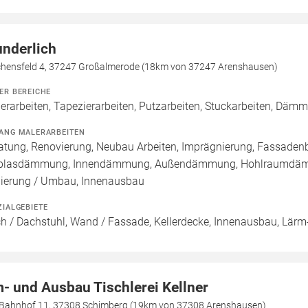
nderlich
chensfeld 4, 37247 Großalmerode (18km von 37247 Arenshausen)
ER BEREICHE
erarbeiten, Tapezierarbeiten, Putzarbeiten, Stuckarbeiten, Dä
ANG MALERARBEITEN
atung, Renovierung, Neubau Arbeiten, Imprägnierung, Fassadenb
blasdämmung, Innendämmung, Außendämmung, Hohlraumdämmu
ierung / Umbau, Innenausbau
ZIALGEBIETE
h / Dachstuhl, Wand / Fassade, Kellerdecke, Innenausbau, Lärm-
- und Ausbau Tischlerei Kellner
Bahnhof 11, 37308 Schimberg (19km von 37308 Arenshausen)