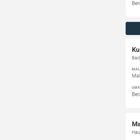
Ber
Ku
Bac
MAL
Mal
UMF
Ber
Ma
Hau