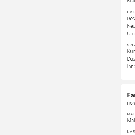
Mal
UMF
Ber
Neu
Umb
SPE
Kun
Dus
Inn
Fa
Hoh
MAL
Mal
UMF