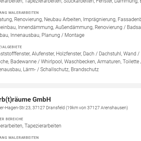
erarbeiten, Tapezierarbeiten, Stuckarbeiten, Fenster, Dämmung,
ANG MALERARBEITEN
atung, Renovierung, Neubau Arbeiten, Imprägnierung, Fassadenb
einbau, Innendämmung, Außendämmung, Renovierung / Badsani
au, Innenausbau, Planung / Montage
ZIALGEBIETE
ststofffenster, Alufenster, Holzfenster, Dach / Dachstuhl, Wand
che, Badewanne / Whirlpool, Waschbecken, Armaturen, Toilette / 
enausbau, Lärm- / Schallschutz, Brandschutz
rb(t)räume GmbH
er-Hagen-Str.23, 37127 Dransfeld (19km von 37127 Arenshausen)
ER BEREICHE
erarbeiten, Tapezierarbeiten
ANG MALERARBEITEN