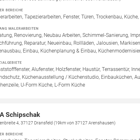
ER BEREICHE
erarbeiten, Tapezierarbeiten, Fenster, Türen, Trockenbau, Küche,
ANG MALERARBEITEN
atung, Renovierung, Neubau Arbeiten, Schimmel-Sanierung, Imp
chführung, Reparatur, Neueinbau, Rollläden, Jalousien, Markis
enausbau, Einbau, Küchenplanung & Einbau, Küchenmodernisie
ZIALGEBIETE
ststofffenster, Alufenster, Holzfenster, Haustür, Terrassentür, In
ndschutz, Küchenausstellung / Küchenstudio, Einbauküchen, Aus
henzeile, U-Form Küche, L-Form Küche
A Schipschak
enbreite 4, 37127 Dransfeld (19km von 37127 Arenshausen)
ER BEREICHE