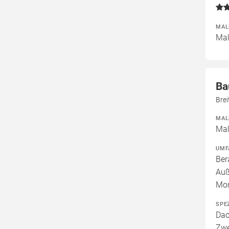
MAL
Mal
Ba
Bre
MAL
Mal
UMF
Ber
Auß
Mo
SPE
Dac
Zwe