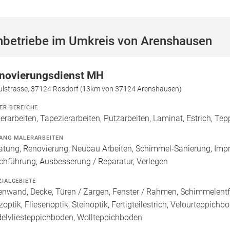
hbetriebe im Umkreis von Arenshausen
novierungsdienst MH
ulstrasse, 37124 Rosdorf (13km von 37124 Arenshausen)
ER BEREICHE
erarbeiten, Tapezierarbeiten, Putzarbeiten, Laminat, Estrich, Tep
ANG MALERARBEITEN
atung, Renovierung, Neubau Arbeiten, Schimmel-Sanierung, Imp
chführung, Ausbesserung / Reparatur, Verlegen
ZIALGEBIETE
enwand, Decke, Türen / Zargen, Fenster / Rahmen, Schimmelentf
zoptik, Fliesenoptik, Steinoptik, Fertigteilestrich, Velourteppic
elvliesteppichboden, Wollteppichboden