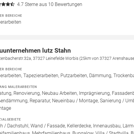
4.7
Sterne aus 10 Bewertungen
ER BEREICHE
erarbeiten
uunternehmen lutz Stahn
itenbacherstr.32a, 37327 Leinefelde Worbis (25km von 37327 Arenshaus
ER BEREICHE
erarbeiten, Tapezierarbeiten, Putzarbeiten, Dämmung, Trocken
ANG MALERARBEITEN
atung, Renovierung, Neubau Arbeiten, Imprägnierung, Fassade
endämmung, Reparatur, Neueinbau / Montage, Sanierung / Umba
ntage
ZIALGEBIETE
h / Dachstuhl, Wand / Fassade, Kellerdecke, Innenausbau, Lärm-
ifamilienhaus, Mehrfamilienhaus, Bungalow, Villa / Stadtvilla, 