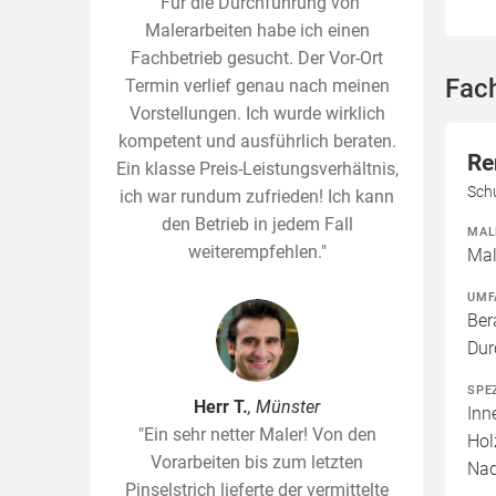
"Für die Durchführung von
Malerarbeiten habe ich einen
Fachbetrieb gesucht. Der Vor-Ort
Fac
Termin verlief genau nach meinen
Vorstellungen. Ich wurde wirklich
kompetent und ausführlich beraten.
Re
Ein klasse Preis-Leistungsverhältnis,
Sch
ich war rundum zufrieden! Ich kann
den Betrieb in jedem Fall
MAL
weiterempfehlen."
Mal
UMF
Ber
Dur
SPE
Herr T.
, Münster
Inn
"Ein sehr netter Maler! Von den
Hol
Vorarbeiten bis zum letzten
Nad
Pinselstrich lieferte der vermittelte