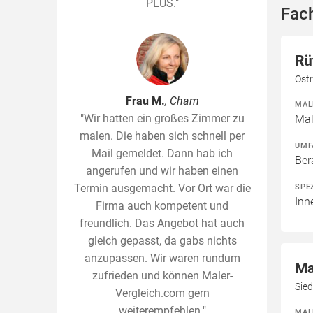
PLUS."
Fac
Rü
Ostr
Frau M.
, Cham
MAL
"Wir hatten ein großes Zimmer zu
Mal
malen. Die haben sich schnell per
UMF
Mail gemeldet. Dann hab ich
Ber
angerufen und wir haben einen
Termin ausgemacht. Vor Ort war die
SPE
Inn
Firma auch kompetent und
freundlich. Das Angebot hat auch
gleich gepasst, da gabs nichts
anzupassen. Wir waren rundum
Ma
zufrieden und können Maler-
Sie
Vergleich.com gern
weiterempfehlen."
MAL