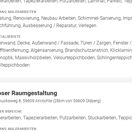
erarbeiten, Tapezierarbeiten, Putzarbeiten, Laminat, Parkett, Te
ANG MALERARBEITEN
atung, Renovierung, Neubau Arbeiten, Schimmel-Sanierung, Imp
chführung, Ausbesserung / Reparatur, Verlegen
ZIALGEBIETE
enwand, Decke, Außenwand / Fassade, Türen / Zargen, Fenster 
ffitientfernung, Algensanierung, Brandschutzanstrich, Klicklamin
inoptik, Massivholzdielen, Velourteppichboden, Schlingenteppic
lteppichboden
ser Raumgestaltung
kucksweg 8, 59609 Anröchte (28km von 59609 Olsberg)
ER BEREICHE
erarbeiten, Tapezierarbeiten, Putzarbeiten, Stuckarbeiten, Teppic
ANG MALERARBEITEN