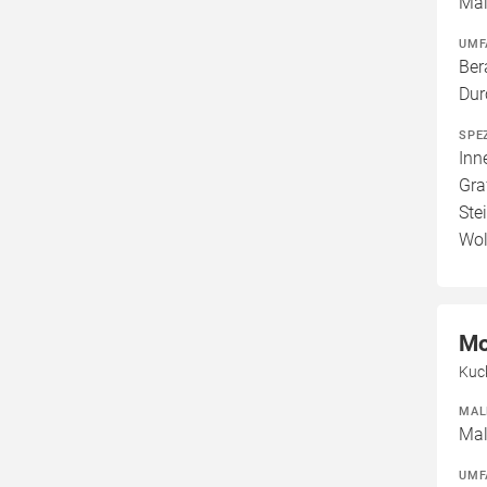
Mal
UMF
Ber
Dur
SPE
Inn
Gra
Ste
Wol
Mo
Kuc
MAL
Mal
UMF