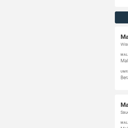
Ma
Wis
MAL
Mal
UMF
Ber
Ma
Sau
MAL