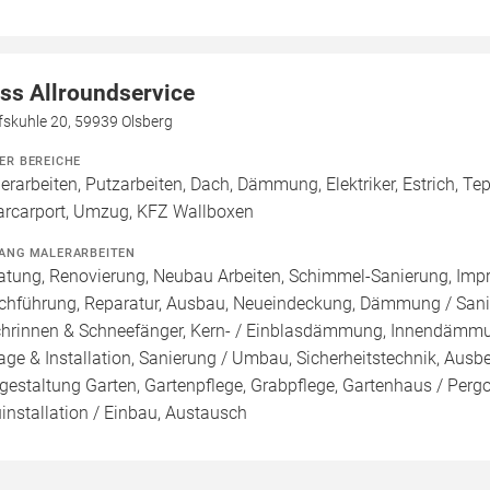
ss Allroundservice
fskuhle 20, 59939 Olsberg
ER BEREICHE
erarbeiten, Putzarbeiten, Dach, Dämmung, Elektriker, Estrich, Tep
arcarport, Umzug, KFZ Wallboxen
ANG MALERARBEITEN
atung, Renovierung, Neubau Arbeiten, Schimmel-Sanierung, Imp
chführung, Reparatur, Ausbau, Neueindeckung, Dämmung / Sanie
hrinnen & Schneefänger, Kern- / Einblasdämmung, Innendä
age & Installation, Sanierung / Umbau, Sicherheitstechnik, Ausb
estaltung Garten, Gartenpflege, Grabpflege, Gartenhaus / Pergol
installation / Einbau, Austausch