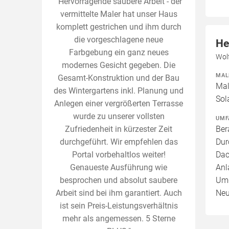
"Hervorragende saubere Arbeit - der
vermittelte Maler hat unser Haus
komplett gestrichen und ihm durch
die vorgeschlagene neue
He
Farbgebung ein ganz neues
Wol
modernes Gesicht gegeben. Die
MAL
Gesamt-Konstruktion und der Bau
Mal
des Wintergartens inkl. Planung und
Sol
Anlegen einer vergrößerten Terrasse
wurde zu unserer vollsten
UMF
Zufriedenheit in kürzester Zeit
Ber
durchgeführt. Wir empfehlen das
Dur
Portal vorbehaltlos weiter!
Dac
Genaueste Ausführung wie
Anl
besprochen und absolut saubere
Umg
Arbeit sind bei ihm garantiert. Auch
Neu
ist sein Preis-Leistungsverhältnis
mehr als angemessen. 5 Sterne