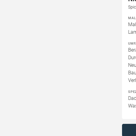
Spic
MAL
Mal
Lam
UMF
Ber
Dur
Neu
Bau
Ver
SPE
Dac
Was