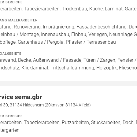
ER BEREICHE
erarbeiten, Tapezierarbeiten, Trockenbau, Küche, Laminat, Gart
ANG MALERARBEITEN
atung, Renovierung, Imprägnierung, Fassadenbeschichtung, Durc
einbau / Montage, Innenausbau, Einbau, Verlegen, Neuanlage Ga
bpflege, Gartenhaus / Pergola, Pflaster / Terrassenbau
ZIALGEBIETE
enwand, Decke, Außenwand / Fassade, Türen / Zargen, Fenster /
ndschutz, Klicklaminat, Trittschalldämmung, Holzoptik, Fliesenop
rvice sema.gbr
l 30, 31134 Hildesheim (20km von 31134 Alfeld)
ER BEREICHE
erarbeiten, Tapezierarbeiten, Putzarbeiten, Stuckarbeiten, Dach,
tergarten