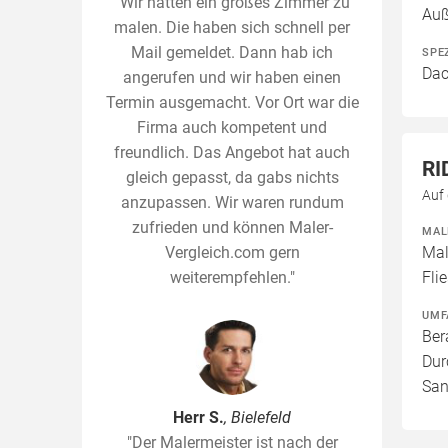
"Wir hatten ein großes Zimmer zu
Auß
malen. Die haben sich schnell per
Mail gemeldet. Dann hab ich
SPE
Dac
angerufen und wir haben einen
Termin ausgemacht. Vor Ort war die
Firma auch kompetent und
freundlich. Das Angebot hat auch
RI
gleich gepasst, da gabs nichts
Auf 
anzupassen. Wir waren rundum
zufrieden und können Maler-
MAL
Vergleich.com gern
Mal
weiterempfehlen."
Fli
UMF
Ber
Dur
San
Herr S.
, Bielefeld
"Der Malermeister ist nach der