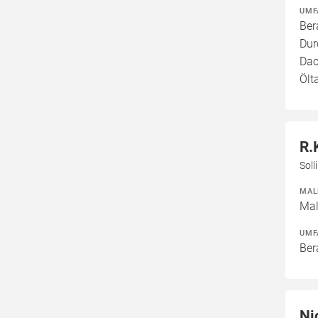
UMF
Ber
Dur
Dac
Ölt
R.
Soll
MAL
Mal
UMF
Ber
Ni