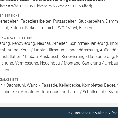
hernstraße 8, 31135 Hildesheim (22km von 31135 Alfeld)
ER BEREICHE
erarbeiten, Tapezierarbeiten, Putzarbeiten, Stuckarbeiten, Däm
inat, Estrich, Parkett, Teppich, PVC / Vinyl, Fliesen
ANG MALERARBEITEN
atung, Renovierung, Neubau Arbeiten, Schimmel-Sanierung, Imp
chführung, Kern- / Einblasdämmung, Innendämmung, Außend
installation / Einbau, Austausch, Renovierung / Badsanierung,
leitung, Vermessung, Neueinbau / Montage, Sanierung / Umbau,
legen
ZIALGEBIETE
h / Dachstuhl, Wand / Fassade, Kellerdecke, Komplettes Badez
chbecken, Armaturen, Innenausbau, Lärm- / Schallschutz, Bran
Jetzt Betriebe für Maler in Alfel