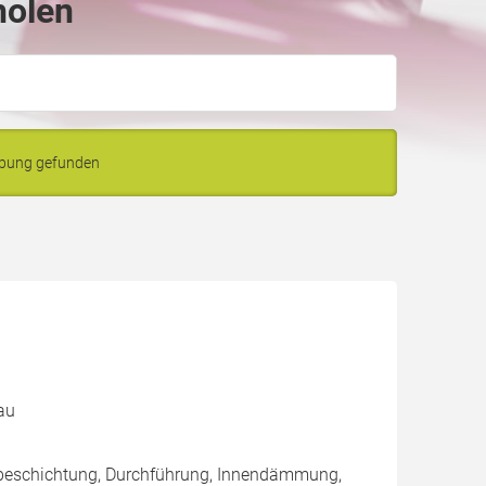
holen
ebung gefunden
au
nbeschichtung, Durchführung, Innendämmung,