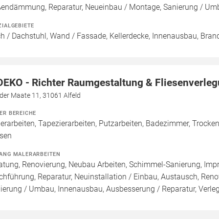
endämmung, Reparatur, Neueinbau / Montage, Sanierung / Um
ZIALGEBIETE
h / Dachstuhl, Wand / Fassade, Kellerdecke, Innenausbau, Bran
DEKO - Richter Raumgestaltung & Fliesenverle
der Maate 11, 31061 Alfeld
ER BEREICHE
erarbeiten, Tapezierarbeiten, Putzarbeiten, Badezimmer, Trockenb
esen
ANG MALERARBEITEN
atung, Renovierung, Neubau Arbeiten, Schimmel-Sanierung, Imp
chführung, Reparatur, Neuinstallation / Einbau, Austausch, Ren
ierung / Umbau, Innenausbau, Ausbesserung / Reparatur, Verle