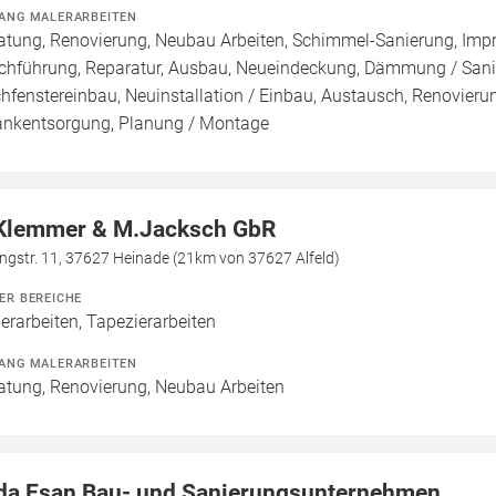
ANG MALERARBEITEN
atung, Renovierung, Neubau Arbeiten, Schimmel-Sanierung, Imp
chführung, Reparatur, Ausbau, Neueindeckung, Dämmung / Sanie
hfenstereinbau, Neuinstallation / Einbau, Austausch, Renovier
ankentsorgung, Planung / Montage
Klemmer & M.Jacksch GbR
ingstr. 11, 37627 Heinade (21km von 37627 Alfeld)
ER BEREICHE
erarbeiten, Tapezierarbeiten
ANG MALERARBEITEN
atung, Renovierung, Neubau Arbeiten
da Esan Bau- und Sanierungsunternehmen