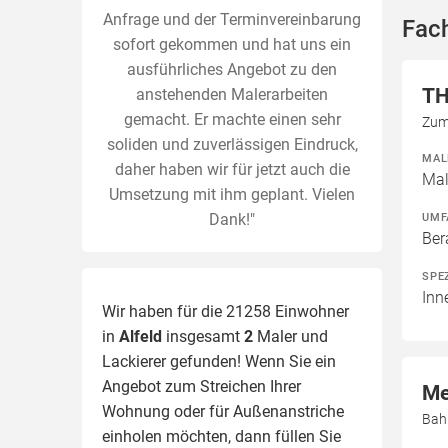
Anfrage und der Terminvereinbarung
Fach
sofort gekommen und hat uns ein
ausführliches Angebot zu den
TH
anstehenden Malerarbeiten
gemacht. Er machte einen sehr
Zum
soliden und zuverlässigen Eindruck,
MAL
daher haben wir für jetzt auch die
Mal
Umsetzung mit ihm geplant. Vielen
Dank!"
UMF
Ber
SPE
Inn
Wir haben für die 21258 Einwohner
in
Alfeld
insgesamt
2
Maler und
Lackierer gefunden! Wenn Sie ein
Angebot zum Streichen Ihrer
Me
Wohnung oder für Außenanstriche
Bahn
einholen möchten, dann füllen Sie