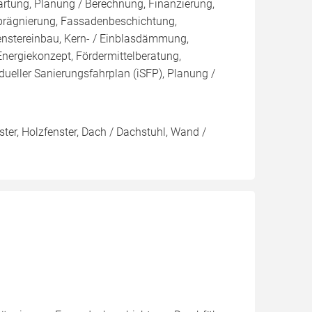
artung, Planung / Berechnung, Finanzierung,
prägnierung, Fassadenbeschichtung,
enstereinbau, Kern- / Einblasdämmung,
giekonzept, Fördermittelberatung,
dueller Sanierungsfahrplan (iSFP), Planung /
ter, Holzfenster, Dach / Dachstuhl, Wand /