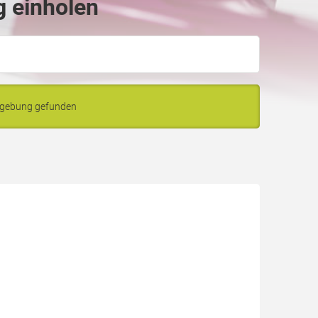
g einholen
mgebung gefunden