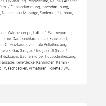
rie, Erweiterung, Renovierung, Neubau Arbeiten,
 Kern- / Einblasdämmung, Innendämmung,
Neueinbau / Montage, Sanierung / Umbau,
sser-Wärmepumpe, Luft-Luft-Wärmepumpe,
erme, Gas-Durchlauferhitzer, Gaskessel,
, Öl-Heizkessel, Zentrale Pelletheizung,
ftwerk, Gas (Erdgas / Biogas), Öl (Erdöl /
achheizkörper, Badheizkörper, Fußbodenheizung,
/ Fassade, Kellerdecke, Kaminofen, Kamin /
, Waschbecken, Armaturen, Toilette / WC,