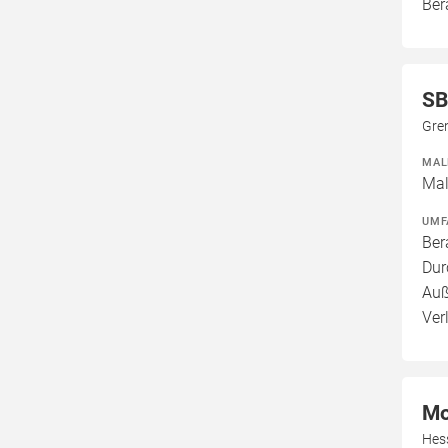
Ber
SB
Gre
MAL
Mal
UMF
Ber
Dur
Auß
Ver
Mo
Hes