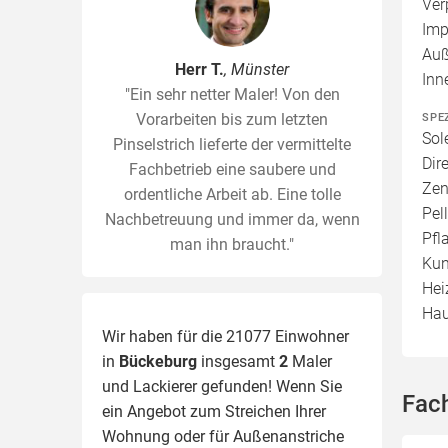
Ver
Imp
Auß
Herr T.
, Münster
Inn
"Ein sehr netter Maler! Von den
Vorarbeiten bis zum letzten
SPE
Sol
Pinselstrich lieferte der vermittelte
Dir
Fachbetrieb eine saubere und
Zen
ordentliche Arbeit ab. Eine tolle
Pel
Nachbetreuung und immer da, wenn
Pfl
man ihn braucht."
Kun
Hei
Hau
Wir haben für die 21077 Einwohner
in
Bückeburg
insgesamt
2
Maler
und Lackierer gefunden! Wenn Sie
Fac
ein Angebot zum Streichen Ihrer
Wohnung oder für Außenanstriche