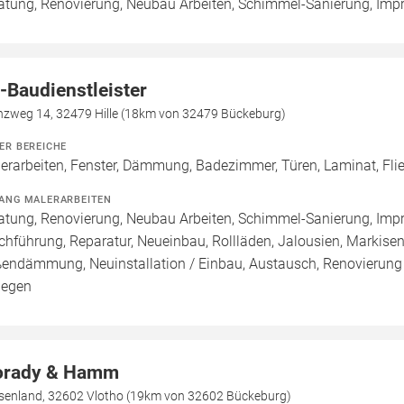
atung, Renovierung, Neubau Arbeiten, Schimmel-Sanierung, Imp
-Baudienstleister
nzweg 14, 32479 Hille (18km von 32479 Bückeburg)
ER BEREICHE
erarbeiten, Fenster, Dämmung, Badezimmer, Türen, Laminat, Fli
ANG MALERARBEITEN
atung, Renovierung, Neubau Arbeiten, Schimmel-Sanierung, Imp
chführung, Reparatur, Neueinbau, Rollläden, Jalousien, Marki
endämmung, Neuinstallation / Einbau, Austausch, Renovierung 
legen
rady & Hamm
senland, 32602 Vlotho (19km von 32602 Bückeburg)