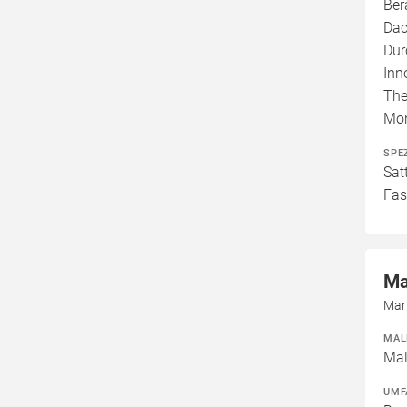
Ber
Dac
Dur
Inn
The
Mo
SPE
Sat
Fas
Ma
Mar
MAL
Mal
UMF