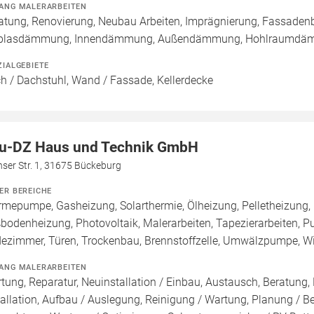
ANG MALERARBEITEN
atung, Renovierung, Neubau Arbeiten, Imprägnierung, Fassadenb
nblasdämmung, Innendämmung, Außendämmung, Hohlraumd
ZIALGEBIETE
h / Dachstuhl, Wand / Fassade, Kellerdecke
u-DZ Haus und Technik GmbH
ser Str. 1, 31675 Bückeburg
ER BEREICHE
mepumpe, Gasheizung, Solarthermie, Ölheizung, Pelletheizung, 
bodenheizung, Photovoltaik, Malerarbeiten, Tapezierarbeiten, P
ezimmer, Türen, Trockenbau, Brennstoffzelle, Umwälzpumpe, Wi
ANG MALERARBEITEN
tung, Reparatur, Neuinstallation / Einbau, Austausch, Beratung,
tallation, Aufbau / Auslegung, Reinigung / Wartung, Planung / 