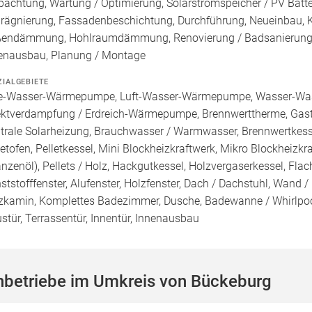
pachtung, Wartung / Optimierung, Solarstromspeicher / PV Batte
rägnierung, Fassadenbeschichtung, Durchführung, Neueinbau,
endämmung, Hohlraumdämmung, Renovierung / Badsanierung, 
enausbau, Planung / Montage
ZIALGEBIETE
e-Wasser-Wärmepumpe, Luft-Wasser-Wärmepumpe, Wasser-Wa
ektverdampfung / Erdreich-Wärmepumpe, Brennwerttherme, Gasth
trale Solarheizung, Brauchwasser / Warmwasser, Brennwertkessel
letofen, Pelletkessel, Mini Blockheizkraftwerk, Mikro Blockheizkra
anzenöl), Pellets / Holz, Hackgutkessel, Holzvergaserkessel, Fl
ststofffenster, Alufenster, Holzfenster, Dach / Dachstuhl, Wand 
zkamin, Komplettes Badezimmer, Dusche, Badewanne / Whirlpool
stür, Terrassentür, Innentür, Innenausbau
hbetriebe im Umkreis von Bückeburg