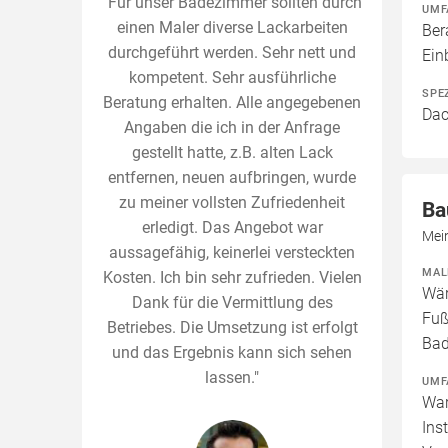
"Für unser Badezimmer sollten durch
UMF
einen Maler diverse Lackarbeiten
Ber
durchgeführt werden. Sehr nett und
Ei
kompetent. Sehr ausführliche
SPE
Beratung erhalten. Alle angegebenen
Dac
Angaben die ich in der Anfrage
gestellt hatte, z.B. alten Lack
entfernen, neuen aufbringen, wurde
zu meiner vollsten Zufriedenheit
Ba
erledigt. Das Angebot war
Mein
aussagefähig, keinerlei versteckten
MAL
Kosten. Ich bin sehr zufrieden. Vielen
Wär
Dank für die Vermittlung des
Fuß
Betriebes. Die Umsetzung ist erfolgt
Bad
und das Ergebnis kann sich sehen
lassen."
UMF
War
Ins