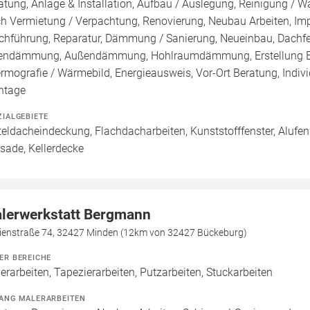
atung, Anlage & Installation, Aufbau / Auslegung, Reinigung / W
h Vermietung / Verpachtung, Renovierung, Neubau Arbeiten, Im
chführung, Reparatur, Dämmung / Sanierung, Neueinbau, Dachf
endämmung, Außendämmung, Hohlraumdämmung, Erstellung Ener
rmografie / Wärmebild, Energieausweis, Vor-Ort Beratung, Indivi
ntage
ZIALGEBIETE
teldacheindeckung, Flachdacharbeiten, Kunststofffenster, Alufens
sade, Kellerdecke
lerwerkstatt Bergmann
ienstraße 74, 32427 Minden (12km von 32427 Bückeburg)
ER BEREICHE
erarbeiten, Tapezierarbeiten, Putzarbeiten, Stuckarbeiten
ANG MALERARBEITEN