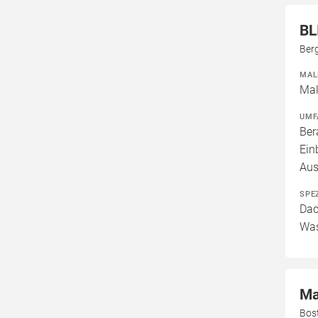
BL
Berg
MAL
Mal
UMF
Ber
Ein
Aus
SPE
Dac
Was
Ma
Bos