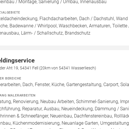
einbau / Montage, Sanierung / Umbau, Innenausbau
ZIALGEBIETE
teldacheindeckung, Flachdacharbeiten, Dach / Dachstuhl, Wand 
che, Badewanne / Whirlpool, Waschbecken, Armaturen, Toilette / 
enausbau, Lärm- / Schallschutz, Brandschutz
ldingservice
der Aht 19, 54341 Fell (20km von 54341 Wasserliesch)
ER BEREICHE
erarbeiten, Dach, Fenster, Küche, Gartengestaltung, Carport, Sol
ANG MALERARBEITEN
atung, Renovierung, Neubau Arbeiten, Schimmel-Sanierung, Imp
chführung, Reparatur, Ausbau, Neueindeckung, Dämmung / Sanie
hrinnen & Schneefänger, Neueinbau, Dachfenstereinbau, Rollläd
inbau, Küchenmodernisierung, Neuanlage Garten, Umgestaltung G