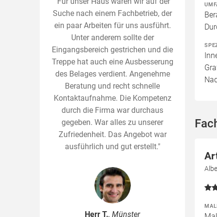
"Für unser Haus waren wir auf der
UMF
Suche nach einem Fachbetrieb, der
Ber
ein paar Arbeiten für uns ausführt.
Dur
Unter anderem sollte der
SPE
Eingangsbereich gestrichen und die
Inn
Treppe hat auch eine Ausbesserung
Gra
des Belages verdient. Angenehme
Nad
Beratung und recht schnelle
Kontaktaufnahme. Die Kompetenz
durch die Firma war durchaus
Fac
gegeben. War alles zu unserer
Zufriedenheit. Das Angebot war
ausführlich und gut erstellt."
Ar
Alb
MAL
Herr T.
, Münster
Mal