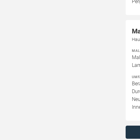
Per
Ma
Hau
MAL
Mal
Lam
UMF
Ber
Dur
Neu
Inn