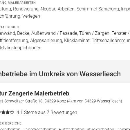
ANG MALERARBEITEN
atung, Renovierung, Neubau Arbeiten, Schimmel-Sanierung, Imp
chführung, Verlegen
ZIALGEBIETE
enwand, Decke, Außenwand / Fassade, Türen / Zargen, Fenster 
ffitientfernung, Algensanierung, Klicklaminat, Trittschalldämm
elvliesteppichboden
hbetriebe im Umkreis von Wasserliesch
tur Zengerle Malerbetrieb
ert-Schweitzer-Straße 18, 54329 Konz (4km von 54329 Wasserliesch)
4.1
Sterne aus 7 Bewertungen
ER BEREICHE
erarbeiten, Tapezierarbeiten, Putzarbeiten, Stuckarbeiten, Däm