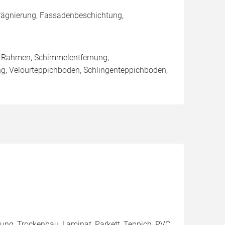
rägnierung, Fassadenbeschichtung,
/ Rahmen, Schimmelentfernung,
ung, Velourteppichboden, Schlingenteppichboden,
mung, Trockenbau, Laminat, Parkett, Teppich, PVC