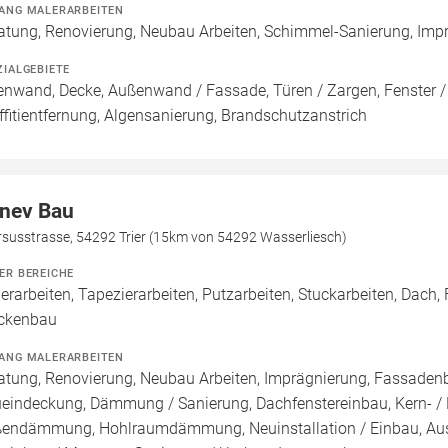
ANG MALERARBEITEN
atung, Renovierung, Neubau Arbeiten, Schimmel-Sanierung, Imp
ZIALGEBIETE
enwand, Decke, Außenwand / Fassade, Türen / Zargen, Fenster 
ffitientfernung, Algensanierung, Brandschutzanstrich
nev Bau
rsusstrasse, 54292 Trier (15km von 54292 Wasserliesch)
ER BEREICHE
erarbeiten, Tapezierarbeiten, Putzarbeiten, Stuckarbeiten, Dac
ckenbau
ANG MALERARBEITEN
atung, Renovierung, Neubau Arbeiten, Imprägnierung, Fassadenb
eindeckung, Dämmung / Sanierung, Dachfenstereinbau, Kern-
endämmung, Hohlraumdämmung, Neuinstallation / Einbau, Aust