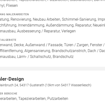
nyl, Fliesen
ANG MALERARBEITEN
atung, Renovierung, Neubau Arbeiten, Schimmel-Sanierung, Imp
chführung, Innendämmung, Außendämmung, Reparatur, Neueinb
enausbau, Ausbesserung / Reparatur, Verlegen
ZIALGEBIETE
enwand, Decke, Außenwand / Fassade, Türen / Zargen, Fenster 
ffitientfernung, Algensanierung, Brandschutzanstrich, Dach / Da
enausbau, Lärm- / Schallschutz, Brandschutz
ler-Design
Hainbruch 24, 54317 Gusterath (13km von 54317 Wasserliesch)
ER BEREICHE
erarbeiten, Tapezierarbeiten, Putzarbeiten