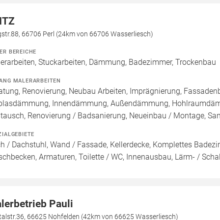
ITZ
str.88, 66706 Perl (24km von 66706 Wasserliesch)
ER BEREICHE
erarbeiten, Stuckarbeiten, Dämmung, Badezimmer, Trockenbau
ANG MALERARBEITEN
atung, Renovierung, Neubau Arbeiten, Imprägnierung, Fassadenb
blasdämmung, Innendämmung, Außendämmung, Hohlraumdämmung
tausch, Renovierung / Badsanierung, Neueinbau / Montage, Sa
ZIALGEBIETE
h / Dachstuhl, Wand / Fassade, Kellerdecke, Komplettes Badez
chbecken, Armaturen, Toilette / WC, Innenausbau, Lärm- / Scha
lerbetrieb Pauli
talstr.36, 66625 Nohfelden (42km von 66625 Wasserliesch)