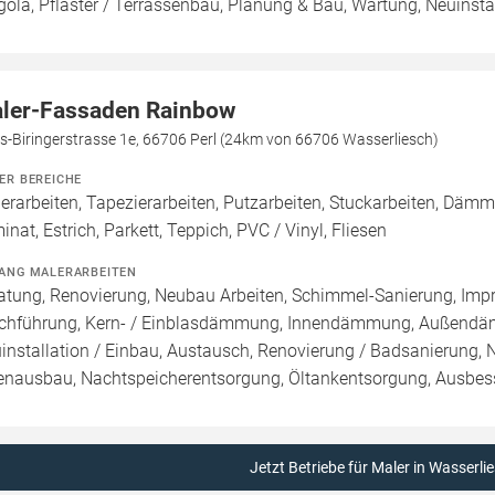
gola, Pflaster / Terrassenbau, Planung & Bau, Wartung, Neuinstal
ler-Fassaden Rainbow
s-Biringerstrasse 1e, 66706 Perl (24km von 66706 Wasserliesch)
ER BEREICHE
erarbeiten, Tapezierarbeiten, Putzarbeiten, Stuckarbeiten, Dä
inat, Estrich, Parkett, Teppich, PVC / Vinyl, Fliesen
ANG MALERARBEITEN
atung, Renovierung, Neubau Arbeiten, Schimmel-Sanierung, Imp
chführung, Kern- / Einblasdämmung, Innendämmung, Außend
installation / Einbau, Austausch, Renovierung / Badsanierung,
enausbau, Nachtspeicherentsorgung, Öltankentsorgung, Ausbess
Jetzt Betriebe für Maler in Wasserli