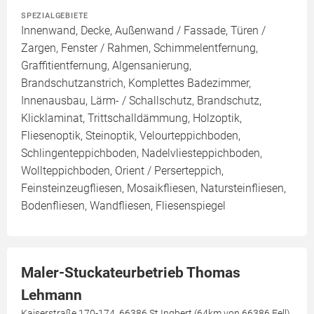
SPEZIALGEBIETE
Innenwand, Decke, Außenwand / Fassade, Türen /
Zargen, Fenster / Rahmen, Schimmelentfernung,
Graffitientfernung, Algensanierung,
Brandschutzanstrich, Komplettes Badezimmer,
Innenausbau, Lärm- / Schallschutz, Brandschutz,
Klicklaminat, Trittschalldämmung, Holzoptik,
Fliesenoptik, Steinoptik, Velourteppichboden,
Schlingenteppichboden, Nadelvliesteppichboden,
Wollteppichboden, Orient / Perserteppich,
Feinsteinzeugfliesen, Mosaikfliesen, Natursteinfliesen,
Bodenfliesen, Wandfliesen, Fliesenspiegel
Maler-Stuckateurbetrieb Thomas
Lehmann
Kaiserstraße 170-174, 66386 St.Ingbert (64km von 66386 Fell)