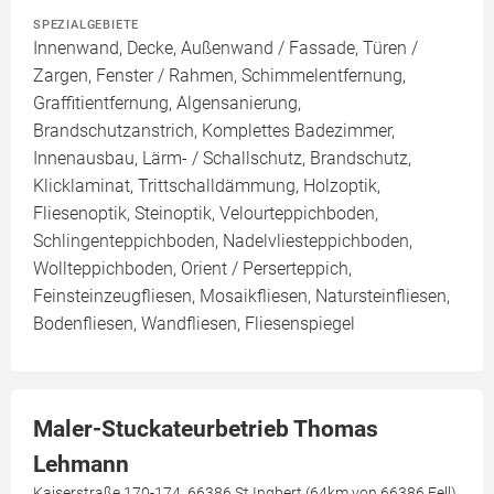
SPEZIALGEBIETE
Innenwand, Decke, Außenwand / Fassade, Türen /
Zargen, Fenster / Rahmen, Schimmelentfernung,
Graffitientfernung, Algensanierung,
Brandschutzanstrich, Komplettes Badezimmer,
Innenausbau, Lärm- / Schallschutz, Brandschutz,
Klicklaminat, Trittschalldämmung, Holzoptik,
Fliesenoptik, Steinoptik, Velourteppichboden,
Schlingenteppichboden, Nadelvliesteppichboden,
Wollteppichboden, Orient / Perserteppich,
Feinsteinzeugfliesen, Mosaikfliesen, Natursteinfliesen,
Bodenfliesen, Wandfliesen, Fliesenspiegel
Maler-Stuckateurbetrieb Thomas
Lehmann
Kaiserstraße 170-174, 66386 St.Ingbert (64km von 66386 Fell)