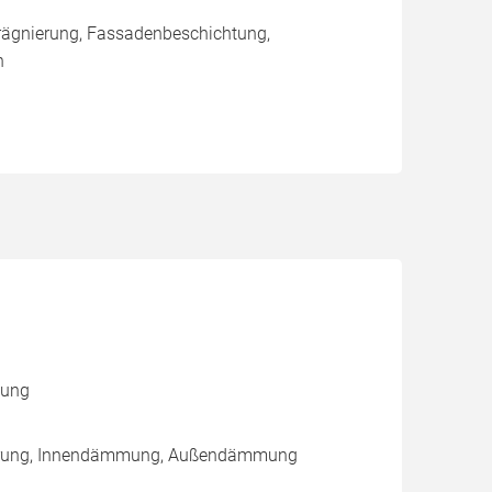
rägnierung, Fassadenbeschichtung,
n
mung
führung, Innendämmung, Außendämmung