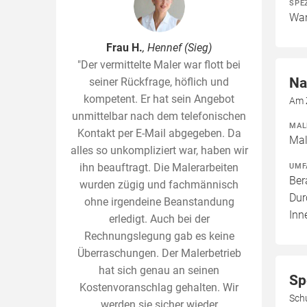
SPE
Wan
Frau H.
, Hennef (Sieg)
"Der vermittelte Maler war flott bei
Na
seiner Rückfrage, höflich und
kompetent. Er hat sein Angebot
Am 
unmittelbar nach dem telefonischen
MAL
Kontakt per E-Mail abgegeben. Da
Mal
alles so unkompliziert war, haben wir
ihn beauftragt. Die Malerarbeiten
UMF
Ber
wurden zügig und fachmännisch
Dur
ohne irgendeine Beanstandung
Inn
erledigt. Auch bei der
Rechnungslegung gab es keine
Überraschungen. Der Malerbetrieb
hat sich genau an seinen
Sp
Kostenvoranschlag gehalten. Wir
Sch
werden sie sicher wieder