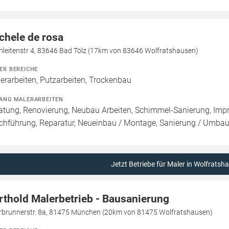
chele de rosa
nleitenstr 4, 83646 Bad Tölz (17km von 83646 Wolfratshausen)
ER BEREICHE
erarbeiten, Putzarbeiten, Trockenbau
ANG MALERARBEITEN
atung, Renovierung, Neubau Arbeiten, Schimmel-Sanierung, Imp
chführung, Reparatur, Neueinbau / Montage, Sanierung / Umba
Jetzt Betriebe für Maler in Wolfratsh
rthold Malerbetrieb - Bausanierung
rbrunnerstr. 8a, 81475 München (20km von 81475 Wolfratshausen)