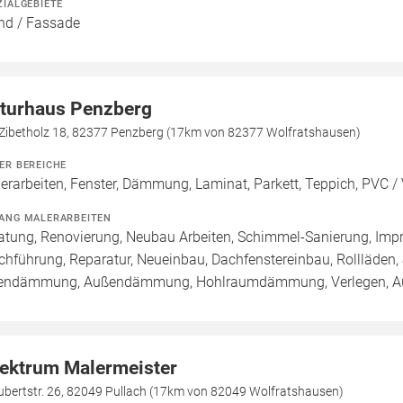
ZIALGEBIETE
d / Fassade
turhaus Penzberg
Zibetholz 18, 82377 Penzberg (17km von 82377 Wolfratshausen)
ER BEREICHE
erarbeiten, Fenster, Dämmung, Laminat, Parkett, Teppich, PVC / 
ANG MALERARBEITEN
atung, Renovierung, Neubau Arbeiten, Schimmel-Sanierung, Imp
chführung, Reparatur, Neueinbau, Dachfenstereinbau, Rollläden,
endämmung, Außendämmung, Hohlraumdämmung, Verlegen, Aus
ektrum Malermeister
ubertstr. 26, 82049 Pullach (17km von 82049 Wolfratshausen)