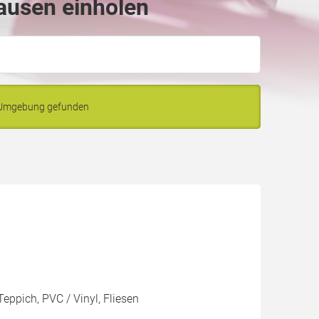
ausen einholen
d Umgebung gefunden
eppich, PVC / Vinyl, Fliesen