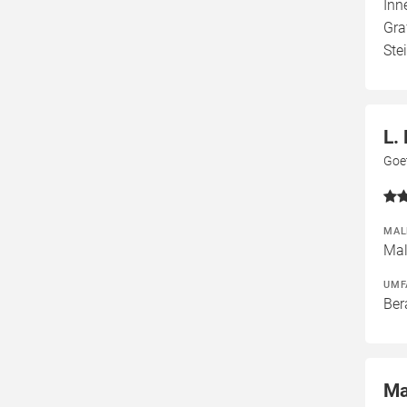
Inn
Gra
Ste
L.
Goe
MAL
Mal
UMF
Ber
Ma