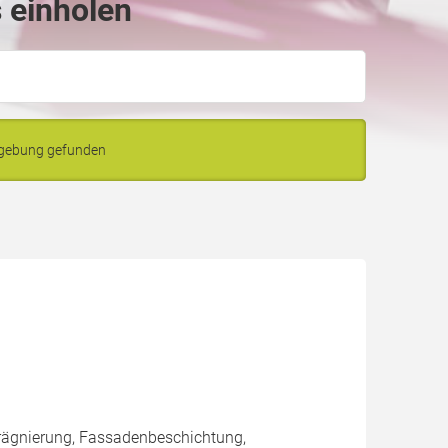
 einholen
mgebung gefunden
rägnierung, Fassadenbeschichtung,