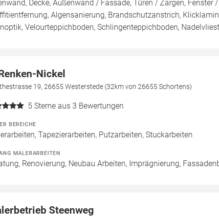
enwand, Decke, Außenwand / Fassade, Türen / Zargen, Fenster 
ffitientfernung, Algensanierung, Brandschutzanstrich, Klicklamin
inoptik, Velourteppichboden, Schlingenteppichboden, Nadelvlie
 Renken-Nickel
thestrasse 19, 26655 Westerstede (32km von 26655 Schortens)
5
Sterne aus 3 Bewertungen
ER BEREICHE
erarbeiten, Tapezierarbeiten, Putzarbeiten, Stuckarbeiten
ANG MALERARBEITEN
atung, Renovierung, Neubau Arbeiten, Imprägnierung, Fassaden
lerbetrieb Steenweg