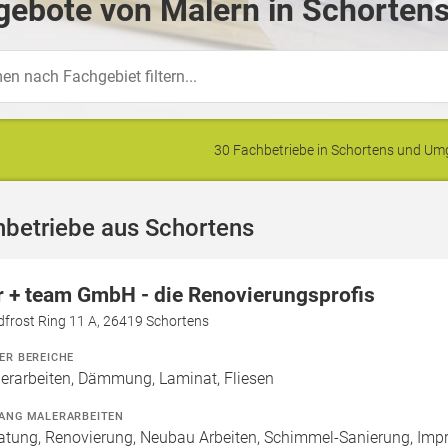
ebote von Malern in Schortens
30 Fachbetriebe in Schortens und U
hbetriebe aus Schortens
r + team GmbH - die Renovierungsprofis
dfrost Ring 11 A, 26419 Schortens
ER BEREICHE
erarbeiten, Dämmung, Laminat, Fliesen
ANG MALERARBEITEN
atung, Renovierung, Neubau Arbeiten, Schimmel-Sanierung, Imp