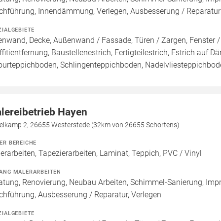
chführung, Innendämmung, Verlegen, Ausbesserung / Reparatur
ZIALGEBIETE
enwand, Decke, Außenwand / Fassade, Türen / Zargen, Fenster 
ffitientfernung, Baustellenestrich, Fertigteilestrich, Estrich auf
ourteppichboden, Schlingenteppichboden, Nadelvliesteppichbod
lereibetrieb Hayen
elkamp 2, 26655 Westerstede (32km von 26655 Schortens)
ER BEREICHE
erarbeiten, Tapezierarbeiten, Laminat, Teppich, PVC / Vinyl
ANG MALERARBEITEN
atung, Renovierung, Neubau Arbeiten, Schimmel-Sanierung, Imp
chführung, Ausbesserung / Reparatur, Verlegen
ZIALGEBIETE