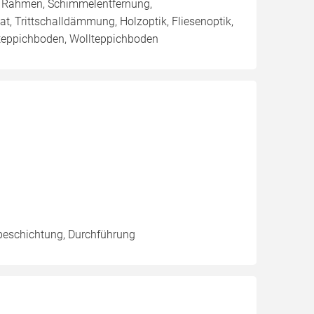
/ Rahmen, Schimmelentfernung,
at, Trittschalldämmung, Holzoptik, Fliesenoptik,
steppichboden, Wollteppichboden
beschichtung, Durchführung