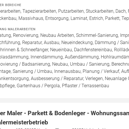
ER BEREICHE
erarbeiten, Tapezierarbeiten, Putzarbeiten, Stuckarbeiten, Dach
ckenbau, Massivhaus, Entsorgung, Laminat, Estrich, Parkett, Tepp
ANG MALERARBEITEN
atung, Renovierung, Neubau Arbeiten, Schimmel-Sanierung, Imp
chführung, Reparatur, Ausbau, Neueindeckung, Dämmung / Sanie
hrinnen & Schneefänger, Neueinbau, Dachfenstereinbau, Rollläde
blasdämmung, Innendämmung, Außendämmung, Hohlraumdämmun
ovierung / Badsanierung, Neubau, Umbau / Sanierung, Berechnu
tage, Sanierung / Umbau, Innenausbau, Planung / Verkauf, Auf
ankentsorgung, Ausbesserung / Reparatur, Verlegen, Neuanlage 
bpflege, Gartenhaus / Pergola, Pflaster / Terrassenbau
er Maler - Parkett & Bodenleger - Wohnungssa
lermeisterbetrieb