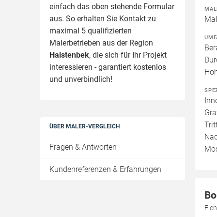
einfach das oben stehende Formular
MAL
aus. So erhalten Sie Kontakt zu
Mal
maximal 5 qualifizierten
UMF
Malerbetrieben aus der Region
Ber
Halstenbek
, die sich für Ihr Projekt
Dur
interessieren - garantiert kostenlos
Hoh
und unverbindlich!
SPE
Inn
Gra
Tri
ÜBER MALER-VERGLEICH
Nad
Fragen & Antworten
Mos
Kundenreferenzen & Erfahrungen
Bo
Fle