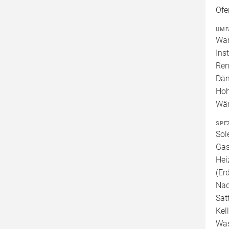
Ofe
UMF
War
Ins
Ren
Däm
Hoh
Wär
SPE
Sol
Gas
Hei
(Er
Nac
Sat
Kel
Was