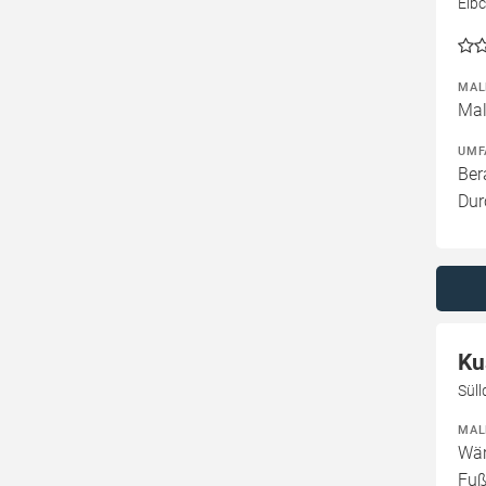
Elb
MAL
Mal
UMF
Ber
Dur
Ku
Sül
MAL
Wär
Fuß