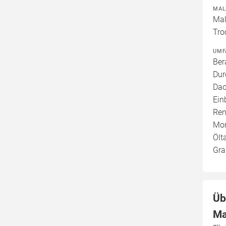
MAL
Mal
Tro
UMF
Ber
Dur
Dac
Ein
Ren
Mon
Ölt
Gra
Üb
Ma