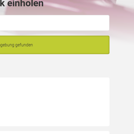
k einholen
Umgebung gefunden