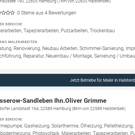
chaussee 190, 22605 Hamburg (7km von 22605 Halstenbek)
0
Sterne aus 4 Bewertungen
ER BEREICHE
erarbeiten, Tapezierarbeiten, Putzarbeiten, Trockenbau
ANG MALERARBEITEN
atung, Renovierung, Neubau Arbeiten, Schimmel-Sanierung, Imp
chführung, Reparatur, Neueinbau / Montage, Sanierung / Umba
Jetzt Betriebe für Maler in Halsten
sserow-Sandleben Ihn.Oliver Grimme
ldorfer Landstadt 164, 22589 Hamburg (8km von 22589 Halstenbek)
ER BEREICHE
mepumpe, Gasheizung, Solarthermie, Ölheizung, Pelletheizung, 
bodenheizung, Photovoltaik, Malerarbeiten, Tapezierarbeiten, P