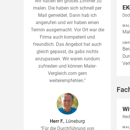
"Wir hatten ein großes Zimmer zu
EK
malen. Die haben sich schnell per
Mail gemeldet. Dann hab ich
Doc
angerufen und wir haben einen
MAL
Termin ausgemacht. Vor Ort war die
Mal
Firma auch kompetent und
UMF
freundlich. Das Angebot hat auch
Ber
gleich gepasst, da gabs nichts
Dur
anzupassen. Wir waren rundum
Ver
zufrieden und können Maler-
Vergleich.com gern
weiterempfehlen."
Fac
Wi
Rech
Herr F.
, Lüneburg
MAL
"Für die Durchführung von