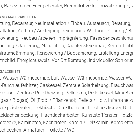
n, Badezimmer, Energieberater, Brennstoffzelle, Umwälzpumpe, 
ANG MALERARBEITEN
tung, Reparatur, Neuinstallation / Einbau, Austausch, Beratung,
tallation, Aufbau / Auslegung, Reinigung / Wartung, Planung / B
ovierung, Neubau Arbeiten, Imprägnierung, Fassadenbeschicht
mung / Sanierung, Neueinbau, Dachfenstereinbau, Kern- / 
lraumdämmung, Renovierung / Badsanierung, Erstellung Energie
mebild, Energieausweis, Vor-Ort Beratung, Individueller Sanier
ZIALGEBIETE
e-Wasser-Wärmepumpe, Luft-Wasser-Wärmepumpe, Wasser-Was
-Durchlauferhitzer, Gaskessel, Zentrale Solarheizung, Brauchwa
zkessel, Zentrale Pelletheizung, Pelletofen, Pelletkessel, Mini B
dgas / Biogas), Öl (Erdöl / Pflanzenöl), Pellets / Holz, Infraroth
htspeicherofen, Elektrische Direktheizung, Flachheizkörper, Ba
teldacheindeckung, Flachdacharbeiten, Kunststofffenster, Holzfe
lerdecke, Kaminofen, Kachelofen, Kamin / Heizkamin, Komplett
chbecken, Armaturen, Toilette / WC