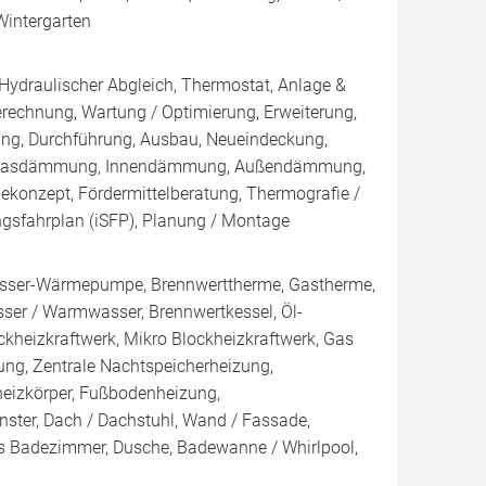
Wintergarten
 Hydraulischer Abgleich, Thermostat, Anlage &
erechnung, Wartung / Optimierung, Erweiterung,
ung, Durchführung, Ausbau, Neueindeckung,
Einblasdämmung, Innendämmung, Außendämmung,
konzept, Fördermittelberatung, Thermografie /
ungsfahrplan (iSFP), Planung / Montage
ser-Wärmepumpe, Brennwerttherme, Gastherme,
sser / Warmwasser, Brennwertkessel, Öl-
lockheizkraftwerk, Mikro Blockheizkraftwerk, Gas
eizung, Zentrale Nachtspeicherheizung,
dheizkörper, Fußbodenheizung,
nster, Dach / Dachstuhl, Wand / Fassade,
es Badezimmer, Dusche, Badewanne / Whirlpool,