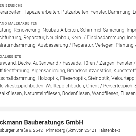
ER BEREICHE
erarbeiten, Tapezierarbeiten, Putzarbeiten, Fenster, Dämmung, L
ANG MALERARBEITEN
atung, Renovierung, Neubau Arbeiten, Schimmel-Sanierung, Imp
chführung, Reparatur, Neueinbau, Kern- / Einblasdämmung, 
lraumdämmung, Ausbesserung / Reparatur, Verlegen, Planung 
ZIALGEBIETE
enwand, Decke, Außenwand / Fassade, Türen / Zargen, Fenster 
ffitientfernung, Algensanierung, Brandschutzanstrich, Kunststoff
ttschalldämmung, Holzoptik, Fliesenoptik, Steinoptik, Velourtep
elvliesteppichboden, Wollteppichboden, Orient / Perserteppich, S
aikfliesen, Natursteinfliesen, Bodenfliesen, Wandfliesen, Fliese
ckmann Bauberatungs GmbH
nsburger Straße 8, 25421 Pinneberg (5km von 25421 Halstenbek)