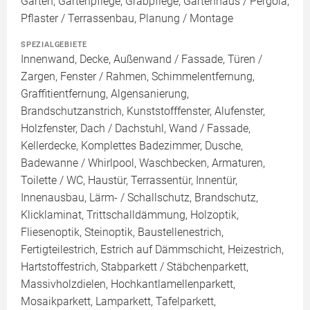
Garten, Gartenpflege, Grabpflege, Gartenhaus / Pergola,
Pflaster / Terrassenbau, Planung / Montage
SPEZIALGEBIETE
Innenwand, Decke, Außenwand / Fassade, Türen /
Zargen, Fenster / Rahmen, Schimmelentfernung,
Graffitientfernung, Algensanierung,
Brandschutzanstrich, Kunststofffenster, Alufenster,
Holzfenster, Dach / Dachstuhl, Wand / Fassade,
Kellerdecke, Komplettes Badezimmer, Dusche,
Badewanne / Whirlpool, Waschbecken, Armaturen,
Toilette / WC, Haustür, Terrassentür, Innentür,
Innenausbau, Lärm- / Schallschutz, Brandschutz,
Klicklaminat, Trittschalldämmung, Holzoptik,
Fliesenoptik, Steinoptik, Baustellenestrich,
Fertigteilestrich, Estrich auf Dämmschicht, Heizestrich,
Hartstoffestrich, Stabparkett / Stäbchenparkett,
Massivholzdielen, Hochkantlamellenparkett,
Mosaikparkett, Lamparkett, Tafelparkett,