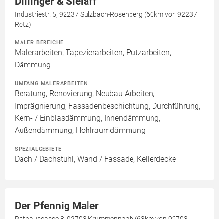
Dillinger & Sielaff
Industriestr. 5, 92237 Sulzbach-Rosenberg (60km von 92237
Rötz)
MALER BEREICHE
Malerarbeiten, Tapezierarbeiten, Putzarbeiten,
Dämmung
UMFANG MALERARBEITEN
Beratung, Renovierung, Neubau Arbeiten,
Imprägnierung, Fassadenbeschichtung, Durchführung,
Kern- / Einblasdämmung, Innendämmung,
Außendämmung, Hohlraumdämmung
SPEZIALGEBIETE
Dach / Dachstuhl, Wand / Fassade, Kellerdecke
Der Pfennig Maler
Rathausgasse 8, 92703 Krummennaab (63km von 92703