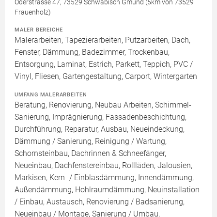
Oderstrasse 47, 73529 Schwäbisch Gmünd (5km von 73529
Frauenholz)
MALER BEREICHE
Malerarbeiten, Tapezierarbeiten, Putzarbeiten, Dach,
Fenster, Dämmung, Badezimmer, Trockenbau,
Entsorgung, Laminat, Estrich, Parkett, Teppich, PVC /
Vinyl, Fliesen, Gartengestaltung, Carport, Wintergarten
UMFANG MALERARBEITEN
Beratung, Renovierung, Neubau Arbeiten, Schimmel-
Sanierung, Imprägnierung, Fassadenbeschichtung,
Durchführung, Reparatur, Ausbau, Neueindeckung,
Dämmung / Sanierung, Reinigung / Wartung,
Schornsteinbau, Dachrinnen & Schneefänger,
Neueinbau, Dachfenstereinbau, Rollläden, Jalousien,
Markisen, Kern- / Einblasdämmung, Innendämmung,
Außendämmung, Hohlraumdämmung, Neuinstallation
/ Einbau, Austausch, Renovierung / Badsanierung,
Neueinbau / Montage, Sanierung / Umbau,