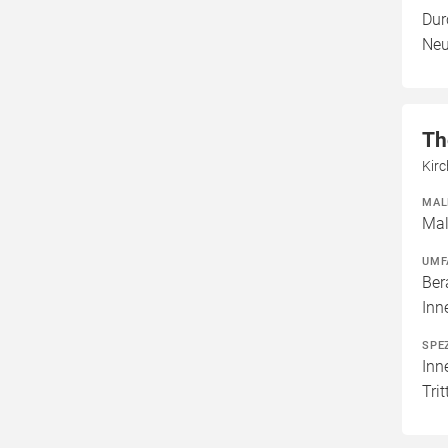
Dur
Neu
Th
Kir
MAL
Mal
UMF
Ber
Inn
SPE
Inn
Tri