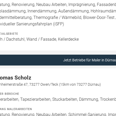
atung, Renovierung, Neubau Arbeiten, Imprägnierung, Fassadenb
blasdämmung, Innendämmung, Außendämmung, Hohlraumdämmun
dermittelberatung, Thermografie / Wärmebild, Blower-Door-Test /
ividueller Sanierungsfahrplan (iSFP)
ZIALGEBIETE
h / Dachstuhl, Wand / Fassade, Kellerdecke
Jetzt Betriebe für Maler in Dürna
omas Scholz
chheimerstraße 47, 73277 Owen/Teck (15km von 73277 Dürnau)
ER BEREICHE
erarbeiten, Tapezierarbeiten, Stuckarbeiten, Dämmung, Trockenba
ANG MALERARBEITEN
atung, Renovierung, Neubau Arbeiten, Schimmel-Sanierung, Imp