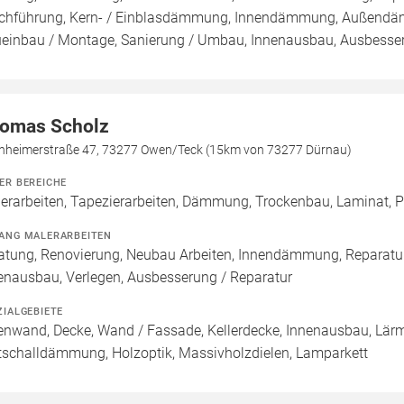
chführung, Kern- / Einblasdämmung, Innendämmung, Außend
einbau / Montage, Sanierung / Umbau, Innenausbau, Ausbesseru
omas Scholz
chheimerstraße 47, 73277 Owen/Teck (15km von 73277 Dürnau)
ER BEREICHE
erarbeiten, Tapezierarbeiten, Dämmung, Trockenbau, Laminat, Pa
ANG MALERARBEITEN
atung, Renovierung, Neubau Arbeiten, Innendämmung, Reparatu
enausbau, Verlegen, Ausbesserung / Reparatur
ZIALGEBIETE
enwand, Decke, Wand / Fassade, Kellerdecke, Innenausbau, Lärm-
ttschalldämmung, Holzoptik, Massivholzdielen, Lamparkett