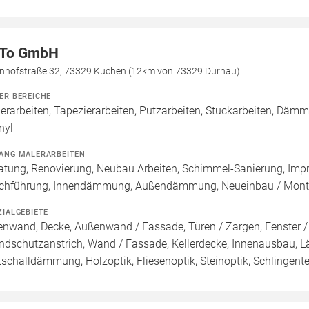
To GmbH
nhofstraße 32, 73329 Kuchen (12km von 73329 Dürnau)
ER BEREICHE
erarbeiten, Tapezierarbeiten, Putzarbeiten, Stuckarbeiten, Dämm
nyl
ANG MALERARBEITEN
atung, Renovierung, Neubau Arbeiten, Schimmel-Sanierung, Imp
chführung, Innendämmung, Außendämmung, Neueinbau / Montag
ZIALGEBIETE
enwand, Decke, Außenwand / Fassade, Türen / Zargen, Fenster 
ndschutzanstrich, Wand / Fassade, Kellerdecke, Innenausbau, Lä
ttschalldämmung, Holzoptik, Fliesenoptik, Steinoptik, Schlinge