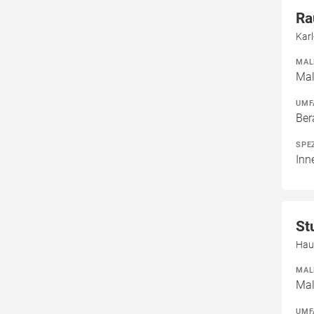
Ra
Kar
MAL
Mal
UMF
Ber
SPE
Inn
St
Hau
MAL
Mal
UMF