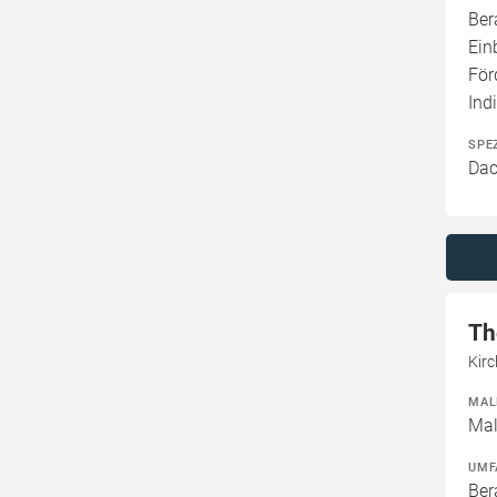
Ber
Ein
För
Ind
SPE
Dac
Th
Kir
MAL
Mal
UMF
Ber