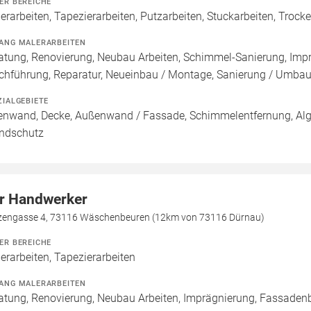
ER BEREICHE
erarbeiten, Tapezierarbeiten, Putzarbeiten, Stuckarbeiten, Troc
ANG MALERARBEITEN
atung, Renovierung, Neubau Arbeiten, Schimmel-Sanierung, Imp
chführung, Reparatur, Neueinbau / Montage, Sanierung / Umba
ZIALGEBIETE
enwand, Decke, Außenwand / Fassade, Schimmelentfernung, Alge
ndschutz
r Handwerker
zengasse 4, 73116 Wäschenbeuren (12km von 73116 Dürnau)
ER BEREICHE
erarbeiten, Tapezierarbeiten
ANG MALERARBEITEN
atung, Renovierung, Neubau Arbeiten, Imprägnierung, Fassaden