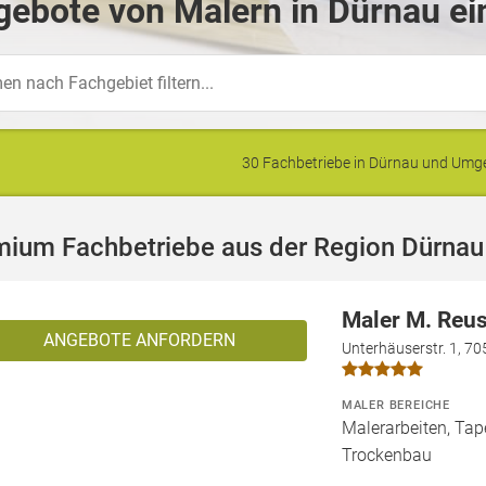
ebote von Malern in Dürnau ei
30 Fachbetriebe in Dürnau und Um
mium Fachbetriebe aus der Region Dürnau
Maler M. Reu
ANGEBOTE ANFORDERN
Unterhäuserstr. 1, 70
MALER BEREICHE
Malerarbeiten, Tape
Trockenbau