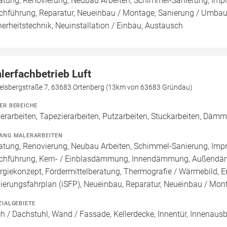
atung, Renovierung, Neubau Arbeiten, Schimmel-Sanierung, Imp
chführung, Reparatur, Neueinbau / Montage, Sanierung / Umbau,
herheitstechnik, Neuinstallation / Einbau, Austausch
lerfachbetrieb Luft
elsbergstraße 7, 63683 Ortenberg (13km von 63683 Gründau)
ER BEREICHE
erarbeiten, Tapezierarbeiten, Putzarbeiten, Stuckarbeiten, Dämm
ANG MALERARBEITEN
atung, Renovierung, Neubau Arbeiten, Schimmel-Sanierung, Imp
chführung, Kern- / Einblasdämmung, Innendämmung, Außend
rgiekonzept, Fördermittelberatung, Thermografie / Wärmebild, En
ierungsfahrplan (iSFP), Neueinbau, Reparatur, Neueinbau / Mo
ZIALGEBIETE
h / Dachstuhl, Wand / Fassade, Kellerdecke, Innentür, Innenaus