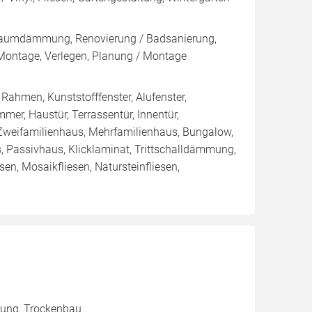
lraumdämmung, Renovierung / Badsanierung,
Montage, Verlegen, Planung / Montage
Rahmen, Kunststofffenster, Alufenster,
er, Haustür, Terrassentür, Innentür,
 Zweifamilienhaus, Mehrfamilienhaus, Bungalow,
s, Passivhaus, Klicklaminat, Trittschalldämmung,
esen, Mosaikfliesen, Natursteinfliesen,
mmung, Trockenbau