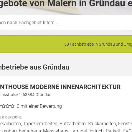
gebote von Malern in Gründau e
30 Fachbetriebe in Gründau und Um
hbetriebe aus Gründau
NTHOUSE MODERNE INNENARCHITEKTUR
nusstraße 1, 63584 Gründau
0
mit einer Bewertung
ER BEREICHE
erarbeiten, Tapezierarbeiten, Putzarbeiten, Stuckarbeiten, Fens
ckenbau, Fertighaus, Massivhaus, Laminat, Estrich, Parkett, PVC 