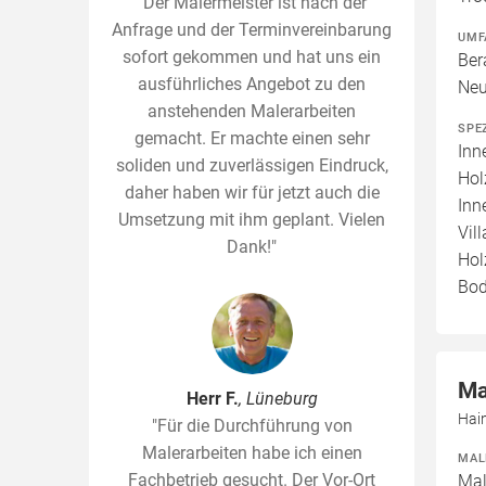
"Der Malermeister ist nach der
Anfrage und der Terminvereinbarung
UMF
sofort gekommen und hat uns ein
Ber
ausführliches Angebot zu den
Neu
anstehenden Malerarbeiten
SPE
gemacht. Er machte einen sehr
Inn
soliden und zuverlässigen Eindruck,
Hol
daher haben wir für jetzt auch die
Inn
Umsetzung mit ihm geplant. Vielen
Vil
Dank!"
Hol
Bod
Ma
Herr F.
, Lüneburg
Hai
"Für die Durchführung von
Malerarbeiten habe ich einen
MAL
Fachbetrieb gesucht. Der Vor-Ort
Mal