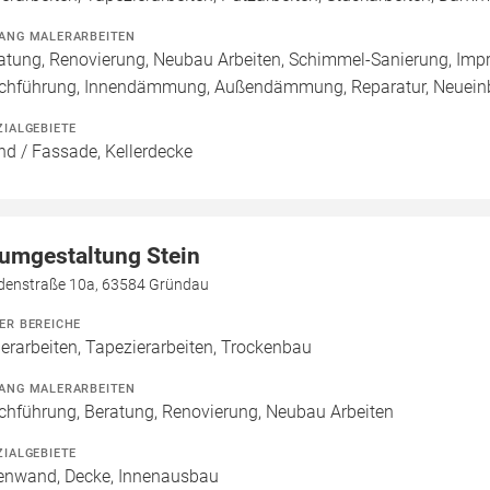
ANG MALERARBEITEN
atung, Renovierung, Neubau Arbeiten, Schimmel-Sanierung, Imp
chführung, Innendämmung, Außendämmung, Reparatur, Neueinb
ZIALGEBIETE
d / Fassade, Kellerdecke
umgestaltung Stein
denstraße 10a, 63584 Gründau
ER BEREICHE
erarbeiten, Tapezierarbeiten, Trockenbau
ANG MALERARBEITEN
chführung, Beratung, Renovierung, Neubau Arbeiten
ZIALGEBIETE
enwand, Decke, Innenausbau