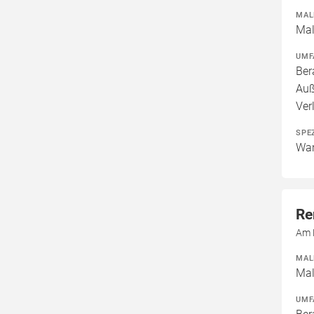
MAL
Mal
UMF
Ber
Auß
Ver
SPE
Wan
Re
Am 
MAL
Mal
UMF