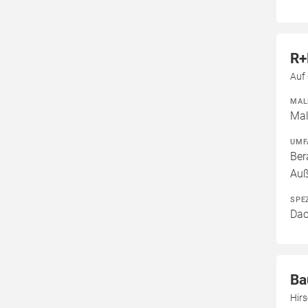
R+
Auf
MAL
Mal
UMF
Ber
Au
SPE
Dac
Ba
Hir