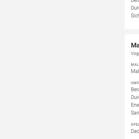
Ber
Dur
Sic
Ma
Vog
MAL
Mal
UMF
Ber
Dur
Ene
San
SPE
Dac