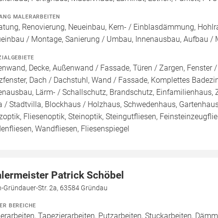
ANG MALERARBEITEN
atung, Renovierung, Neueinbau, Kern- / Einblasdämmung, Hoh
einbau / Montage, Sanierung / Umbau, Innenausbau, Aufbau / 
ZIALGEBIETE
enwand, Decke, Außenwand / Fassade, Türen / Zargen, Fenster / 
zfenster, Dach / Dachstuhl, Wand / Fassade, Komplettes Badezimm
enausbau, Lärm- / Schallschutz, Brandschutz, Einfamilienhaus,
la / Stadtvilla, Blockhaus / Holzhaus, Schwedenhaus, Gartenhau
zoptik, Fliesenoptik, Steinoptik, Steingutfliesen, Feinsteinzeugfli
enfliesen, Wandfliesen, Fliesenspiegel
lermeister Patrick Schöbel
n-Gründauer-Str. 2a, 63584 Gründau
ER BEREICHE
erarbeiten, Tapezierarbeiten, Putzarbeiten, Stuckarbeiten, Dä