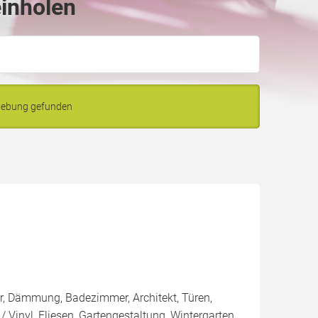
inholen
gebung gefunden
ter, Dämmung, Badezimmer, Architekt, Türen,
/ Vinyl, Fliesen, Gartengestaltung, Wintergarten