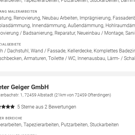
erarbeiten, Tapezierarbeiten, Putzarbeiten, Stuckarbeiten, Dä
ANG MALERARBEITEN
atung, Renovierung, Neubau Arbeiten, Imprägnierung, Fassadenb
blasdämmung, Innendämmung, Außendämmung, Hohlraumdämmun
ovierung / Badsanierung, Reparatur, Neueinbau / Montage, Sa
ZIALGEBIETE
h / Dachstuhl, Wand / Fassade, Kellerdecke, Komplettes Badez
chbecken, Armaturen, Toilette / WC, Innenausbau, Lärm- / Scha
eter Geiger GmbH
erbachstr. 1, 72459 Albstadt (21km von 72459 Ofterdingen)
5
Sterne aus 2 Bewertungen
ER BEREICHE
erarbeiten, Tapezierarbeiten, Putzarbeiten, Stuckarbeiten