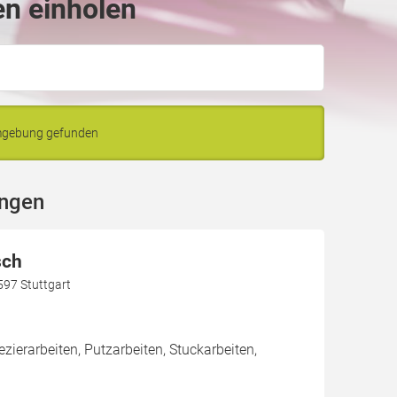
en einholen
Umgebung gefunden
ingen
sch
597 Stuttgart
zierarbeiten, Putzarbeiten, Stuckarbeiten,