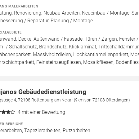
ANG MALERARBEITEN
atung, Renovierung, Neubau Arbeiten, Neueinbau / Montage, Sa
besserung / Reparatur, Planung / Montage
ZIALGEBIETE
enwand, Decke, Außenwand / Fassade, Türen / Zargen, Fenster 
m- / Schallschutz, Brandschutz, Klicklaminat, Trittschalldämmung
täbchenparkett, Massivholzdielen, Hochkantlamellenparkett, Mosa
rschichtparkett, Feinsteinzeugfliesen, Mosaikfliesen, Bodenflies
lijanos Gebäudedienstleistung
gsteige 4, 72108 Rottenburg am Nekar (9km von 72108 Ofterdingen)
4
mit einer Bewertung
ER BEREICHE
erarbeiten, Tapezierarbeiten, Putzarbeiten