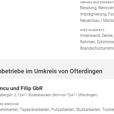
UMFANG MALERARBEI
Beratung, Renovie
Imprägnierung, Fa
Neueinbau / Mont
SPEZIALGEBIETE
Innenwand, Decke, 
Rahmen, Schimmele
Brandschutzanstri
betriebe im Umkreis von Ofterdingen
incu und Filip GbR
sbergstr. 2, 72411 Bodelshausen (5km von 72411 Ofterdingen)
ER BEREICHE
erarbeiten, Tapezierarbeiten, Putzarbeiten, Stuckarbeiten, Trocke