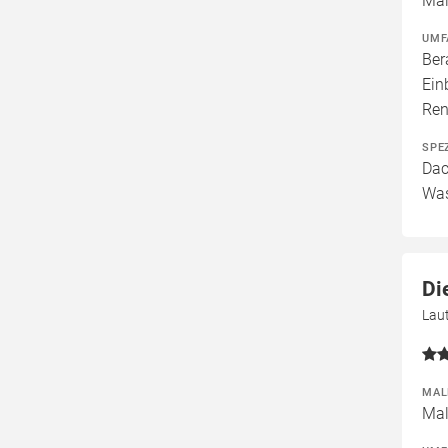
Mal
UMF
Ber
Ein
Ren
SPE
Dac
Was
Di
Laut
MAL
Mal