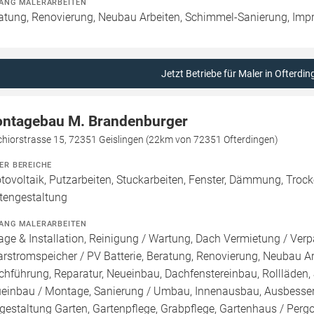
ANG MALERARBEITEN
atung, Renovierung, Neubau Arbeiten, Schimmel-Sanierung, Imp
Jetzt Betriebe für Maler in Ofterdin
ntagebau M. Brandenburger
chiorstrasse 15, 72351 Geislingen (22km von 72351 Ofterdingen)
ER BEREICHE
tovoltaik, Putzarbeiten, Stuckarbeiten, Fenster, Dämmung, Trock
tengestaltung
ANG MALERARBEITEN
age & Installation, Reinigung / Wartung, Dach Vermietung / Ver
arstromspeicher / PV Batterie, Beratung, Renovierung, Neubau A
chführung, Reparatur, Neueinbau, Dachfenstereinbau, Rollläden,
einbau / Montage, Sanierung / Umbau, Innenausbau, Ausbesseru
estaltung Garten, Gartenpflege, Grabpflege, Gartenhaus / Pergol