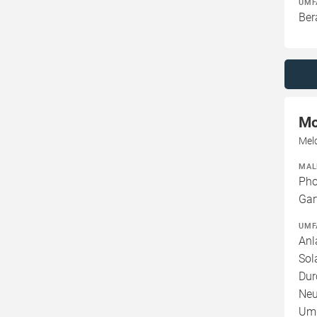
UMF
Ber
Mo
Mel
MAL
Pho
Gar
UMF
Anl
Sol
Dur
Neu
Umg